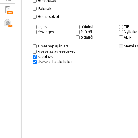
Hosszúság:
Paletták:
Hőmérséklet:
teljes
hátulról
TIR
részleges
felülről
Nyilatkoz
oldalról
ADR
a mai nap ajánlatai
Mentés 
kivéve az átnézetteket
kabotázs
kivéve a blokkoltakat