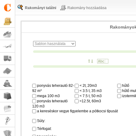
Rakományt találni
Rakomány hozzáadása
Rakományok
ponyvás teherautó 82-
< 2t, 20m3
hűtő
92 m³
< 3.5 t, 35 m3
hűtő mul
mega 100 m3
< 7.5 t, 50 m3
izotermi
ponyvás teherautó
<12.5t, 60m3
120 m3
a kereséskor vegye figyelembe a pótkocsi típusát
Súly:
Térfogat: