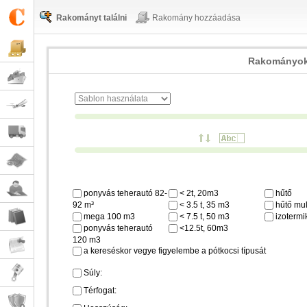
Rakományt találni
Rakomány hozzáadása
Rakományok
ponyvás teherautó 82-
< 2t, 20m3
hűtő
92 m³
< 3.5 t, 35 m3
hűtő mul
mega 100 m3
< 7.5 t, 50 m3
izotermi
ponyvás teherautó
<12.5t, 60m3
120 m3
a kereséskor vegye figyelembe a pótkocsi típusát
Súly:
Térfogat: