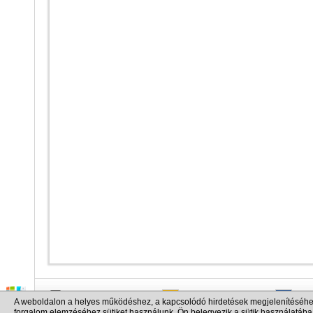
info@cargo.lt
+370 655 17777
+380
A weboldalon a helyes működéshez, a kapcsolódó hirdetések megjelenítéséhe
+371 258 92085
+48 
forgalom elemzéséhez sütiket használunk. Ön belegyezik a sütik használatába