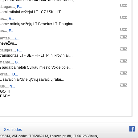
ejo kurie numeriai LMD004. Kas zino kieno,...
daugas...
,
F...
komi ratiniai vežėjai LT - CZ / SK - LT,...
s...
,
A...
škome ratinių vežėjų LT-Benelux-LT. Daugiau...
s...
,
F...
antas...
,
Ž...
nevėžys
...
daugas...
,
F...
ansportas LT - SE - FI - LT. Pilni kroviniai....
mantė...
,
G...
 pagalba netoli Cvikau miesto Vokieitjoje,...
orija...
,
D...
 savaitiniai/dviejų/trijų savaičių ratai...
us...
,
N...
O !!!!
EADY.
Szerződés
06243, VAT code: LT262062413, Laisves pr. 88, LT-06128 Vilnius,