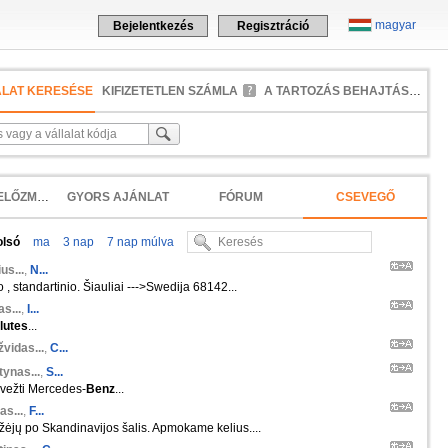
magyar
Bejelentkezés
Regisztráció
ALAT KERESÉSE
KIFIZETETLEN SZÁMLA
A TARTOZÁS BEHAJTÁSA
KERESÉSI ELŐZMÉNYEK
GYORS AJÁNLAT
FÓRUM
CSEVEGŐ
olsó
ma
3 nap
7 nap múlva
us...
,
N...
o , standartinio. Šiauliai --->Swedija 68142...
s...
,
I...
ilutes
...
vidas...
,
C...
ynas...
,
S...
rvežti Mercedes-
Benz
...
as...
,
F...
ėjų po Skandinavijos šalis. Apmokame kelius....