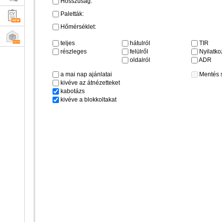
Hosszúság:
Paletták:
Hőmérséklet:
teljes
hátulról
TIR
részleges
felülről
Nyilatkoz
oldalról
ADR
a mai nap ajánlatai
Mentés 
kivéve az átnézetteket
kabotázs
kivéve a blokkoltakat