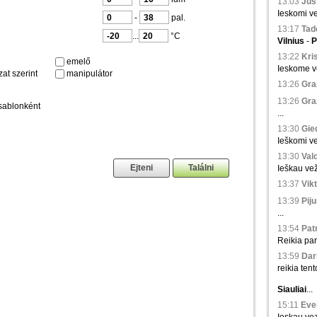
13:03
Just
Ieskomi ve
-
pal.
13:17
Tad
...
°C
Vilnius
-
P
13:22
Kris
emelő
Ieskome ve
at szerint
manipulátor
13:26
Gra
13:26
Gra
sablonként
...
13:30
Gied
Ieškomi ve
13:30
Val
Ieškau vež
13:37
Vikt
13:39
Piju
...
13:54
Patr
Reikia par
13:59
Dari
reikia tento
Siauliai
...
15:11
Evel