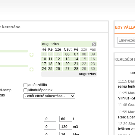
 keresése
EGY VÁLL
augusztus
Hé
Ke
Sze
Csüt
Pé
Szo
Vas
03
04
05
06
07
08
09
10
11
12
13
14
15
16
17
18
19
20
21
22
23
24
25
26
27
28
29
30
ut
augusztus
11:15
Dari
autószállító
reikia tent
ti-temp
kiindulópontok
11:25
Mata
kus
Vilnius
-
S
11:48
Graž
11:55
Mart
Reikia pe
-
t
12:39
Sim
-
m3
Ieškom vež
-
ldm