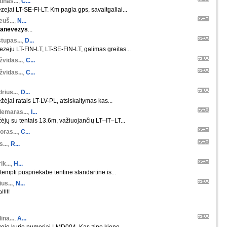
inas...
,
C...
zejai LT-SE-FI-LT. Km pagla gps, savaitgaliai...
euš...
,
N...
anevezys
...
tupas...
,
D...
zeju LT-FIN-LT, LT-SE-FIN-LT, galimas greitas...
žvidas...
,
C...
žvidas...
,
C...
rius...
,
D...
žėjai ratais LT-LV-PL, atsiskaitymas kas...
demaras...
,
I...
ėjų su tentais 13.6m, važiuojančių LT–IT–LT...
oras...
,
C...
s...
,
R...
ik...
,
H...
tempti puspriekabe tentine standartine is...
us...
,
N...
!!!!!
ina...
,
A...