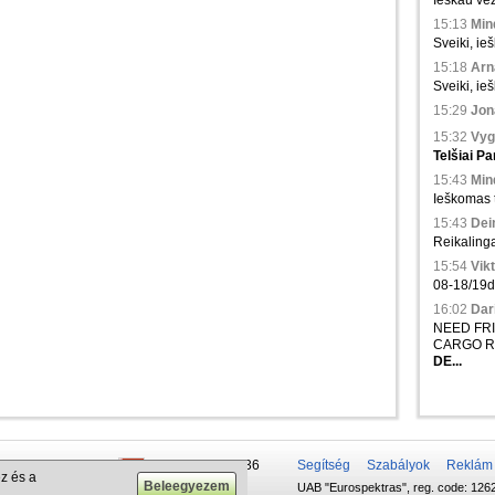
Ieskau vez
15:13
Min
Sveiki, ieš
15:18
Arna
Sveiki, ie
15:29
Jona
15:32
Vyg
Telšiai
Pa
15:43
Min
Ieškomas tr
15:43
Dei
Reikalinga
15:54
Vikt
08-18/19d.,
16:02
Dari
NEED FRIG
CARGO R
DE...
 50 337-20-47
+375 29 679-1236
Segítség
Szabályok
Reklám
z és a
UAB "Eurospektras", reg. code: 1262
732-083-262
+372 610-42-29
.