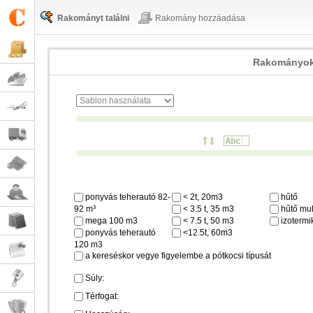
Rakományt találni
Rakomány hozzáadása
Rakományok
ponyvás teherautó 82-
< 2t, 20m3
hűtő
92 m³
< 3.5 t, 35 m3
hűtő mul
mega 100 m3
< 7.5 t, 50 m3
izotermi
ponyvás teherautó
<12.5t, 60m3
120 m3
a kereséskor vegye figyelembe a pótkocsi típusát
Súly:
Térfogat: