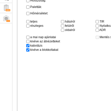
Hosszúság:
Paletták:
Hőmérséklet:
teljes
hátulról
TIR
részleges
felülről
Nyilatkoz
oldalról
ADR
a mai nap ajánlatai
Mentés 
kivéve az átnézetteket
kabotázs
kivéve a blokkoltakat