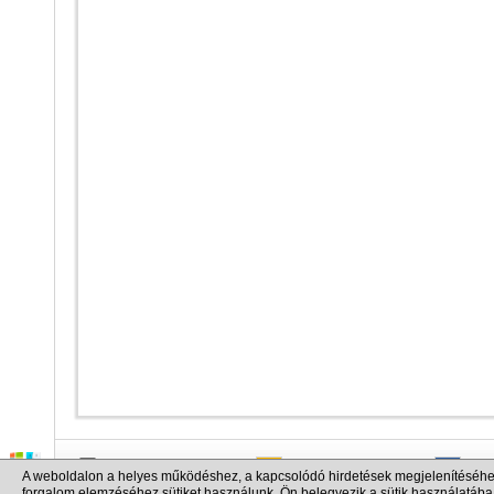
info@cargo.lt
+370 655 17777
+380
A weboldalon a helyes működéshez, a kapcsolódó hirdetések megjelenítéséhe
+371 258 92085
+48 
forgalom elemzéséhez sütiket használunk. Ön belegyezik a sütik használatába