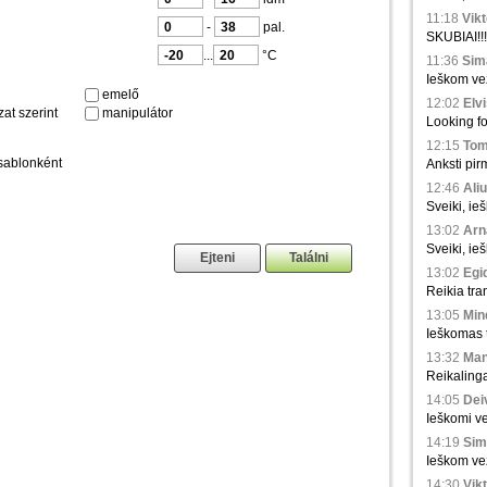
11:18
Vikt
-
pal.
SKUBIAI!!!
...
°C
11:36
Sima
Ieškom vež
emelő
12:02
Elvi
at szerint
manipulátor
Looking fo
12:15
Tom
sablonként
Anksti pir
12:46
Aliu
Sveiki, ie
13:02
Arna
Sveiki, ie
13:02
Egid
Reikia tra
13:05
Min
Ieškomas tr
13:32
Man
Reikaling
14:05
Deiv
Ieškomi ve
14:19
Sim
Ieškom vež
14:30
Vikt