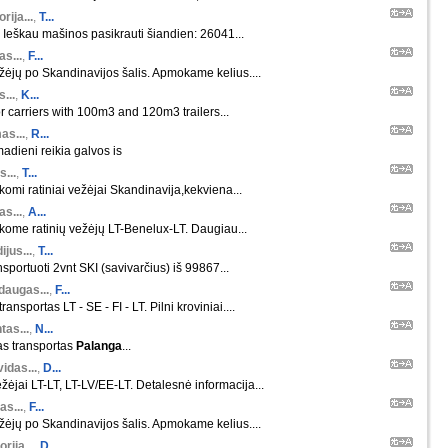
orija...
,
T...
 Ieškau mašinos pasikrauti šiandien: 26041...
s...
,
F...
ėjų po Skandinavijos šalis. Apmokame kelius....
s...
,
K...
r carriers with 100m3 and 120m3 trailers...
as...
,
R...
madieni reikia galvos is
s...
,
T...
škomi ratiniai vežėjai Skandinavija,kekviena...
s...
,
A...
škome ratinių vežėjų LT-Benelux-LT. Daugiau...
ijus...
,
T...
nsportuoti 2vnt SKI (savivarčius) iš 99867...
daugas...
,
F...
ansportas LT - SE - FI - LT. Pilni kroviniai....
tas...
,
N...
as transportas
Palanga
...
idas...
,
D...
žėjai LT-LT, LT-LV/EE-LT. Detalesnė informacija...
as...
,
F...
ėjų po Skandinavijos šalis. Apmokame kelius....
orija...
,
D...