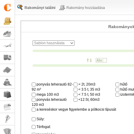
Rakományt találni
Rakomány hozzáadása
Rakományok
ponyvás teherautó 82-
< 2t, 20m3
hűtő
92 m³
< 3.5 t, 35 m3
hűtő mul
mega 100 m3
< 7.5 t, 50 m3
izotermi
ponyvás teherautó
<12.5t, 60m3
120 m3
a kereséskor vegye figyelembe a pótkocsi típusát
Súly:
Térfogat: