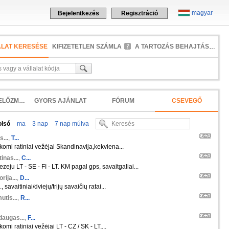
magyar
Bejelentkezés
Regisztráció
ALAT KERESÉSE
KIFIZETETLEN SZÁMLA
A TARTOZÁS BEHAJTÁSA
KERESÉSI ELŐZMÉNYEK
GYORS AJÁNLAT
FÓRUM
CSEVEGŐ
olsó
ma
3 nap
7 nap múlva
s...
,
T...
škomi ratiniai vežėjai Skandinavija,kekviena...
inas...
,
C...
zeju LT - SE - FI - LT. KM pagal gps, savaitgaliai...
orija...
,
D...
 savaitiniai/dviejų/trijų savaičių ratai...
tis...
,
R...
daugas...
,
F...
komi ratiniai vežėjai LT - CZ / SK - LT,...