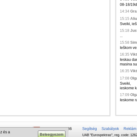
08-18/19d.,
14:34
Gra
15:15
Aliu
Sveiki, ie
15:18
Just
...
15:58
Sim
Ieškom vež
16:35
Vikt
Ieskau da
masina su 
16:35
Vikt
17:08
Olga
Sveiki,
ieskome ka
17:09
Olga
Ieskome ra
 50 337-20-47
+375 29 679-1236
Segítség
Szabályok
Reklám
z és a
UAB "Eurospektras", reg. code: 1262
732-083-262
+372 610-42-29
.