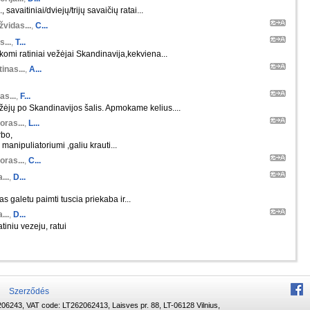
 savaitiniai/dviejų/trijų savaičių ratai...
žvidas...
,
C...
s...
,
T...
škomi ratiniai vežėjai Skandinavija,kekviena...
inas...
,
A...
as...
,
F...
ėjų po Skandinavijos šalis. Apmokame kelius....
oras...
,
L...
rbo,
manipuliatoriumi ,galiu krauti...
oras...
,
C...
...
,
D...
s galetu paimti tuscia priekaba ir...
...
,
D...
tiniu vezeju, ratui
Szerződés
06243, VAT code: LT262062413, Laisves pr. 88, LT-06128 Vilnius,