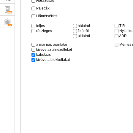
Hosszúság:
Paletták:
Hőmérséklet:
teljes
hátulról
TIR
részleges
felülről
Nyilatkoz
oldalról
ADR
a mai nap ajánlatai
Mentés 
kivéve az átnézetteket
kabotázs
kivéve a blokkoltakat