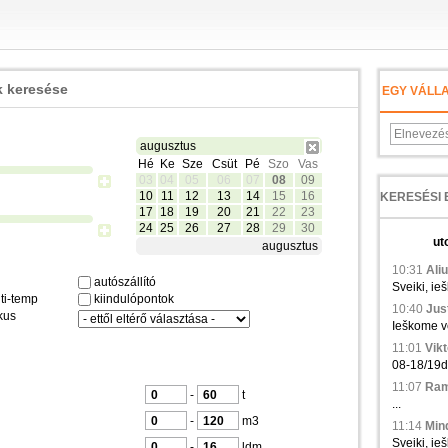
 keresése
EGY VÁLL
augusztus
Hé
Ke
Sze
Csüt
Pé
Szo
Vas
03
04
05
06
07
08
09
10
11
12
13
14
15
16
17
18
19
20
21
22
23
24
25
26
27
28
29
30
ut
augusztus
10:31
Aliu
autószállító
Sveiki, ie
ti-temp
kiindulópontok
10:40
Just
kus
Ieškome ve
11:01
Vikt
08-18/19d.,
11:07
Ramu
-
t
...
-
m3
11:14
Min
Sveiki, ieš
-
ldm