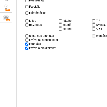
Hosszúság:
Paletták:
Hőmérséklet:
teljes
hátulról
TIR
részleges
felülről
Nyilatkoz
oldalról
ADR
a mai nap ajánlatai
Mentés 
kivéve az átnézetteket
kabotázs
kivéve a blokkoltakat