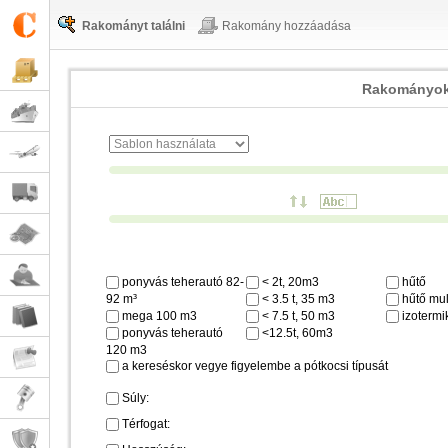
Rakományt találni
Rakomány hozzáadása
Rakományok
ponyvás teherautó 82-
< 2t, 20m3
hűtő
92 m³
< 3.5 t, 35 m3
hűtő mul
mega 100 m3
< 7.5 t, 50 m3
izotermi
ponyvás teherautó
<12.5t, 60m3
120 m3
a kereséskor vegye figyelembe a pótkocsi típusát
Súly:
Térfogat: