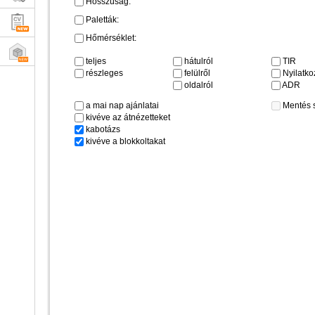
Hosszúság:
Paletták:
Hőmérséklet:
teljes
hátulról
TIR
részleges
felülről
Nyilatkoz
oldalról
ADR
a mai nap ajánlatai
Mentés 
kivéve az átnézetteket
kabotázs
kivéve a blokkoltakat