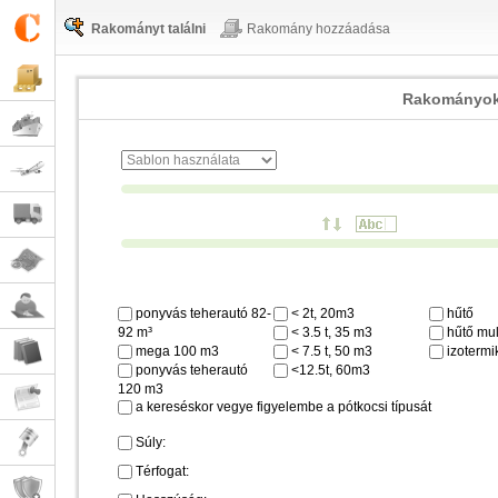
Rakományt találni
Rakomány hozzáadása
Rakományok
ponyvás teherautó 82-
< 2t, 20m3
hűtő
92 m³
< 3.5 t, 35 m3
hűtő mul
mega 100 m3
< 7.5 t, 50 m3
izotermi
ponyvás teherautó
<12.5t, 60m3
120 m3
a kereséskor vegye figyelembe a pótkocsi típusát
Súly:
Térfogat: