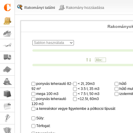
Rakományt találni
Rakomány hozzáadása
Rakományok
ponyvás teherautó 82-
< 2t, 20m3
hűtő
92 m³
< 3.5 t, 35 m3
hűtő mul
mega 100 m3
< 7.5 t, 50 m3
izotermi
ponyvás teherautó
<12.5t, 60m3
120 m3
a kereséskor vegye figyelembe a pótkocsi típusát
Súly:
Térfogat: