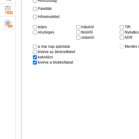
Hosszúság:
Paletták:
Hőmérséklet:
teljes
hátulról
TIR
részleges
felülről
Nyilatkoz
oldalról
ADR
a mai nap ajánlatai
Mentés 
kivéve az átnézetteket
kabotázs
kivéve a blokkoltakat