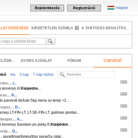
magyar
Bejelentkezés
Regisztráció
ALAT KERESÉSE
KIFIZETETLEN SZÁMLA
A TARTOZÁS BEHAJTÁSA
KERESÉSI ELŐZMÉNYEK
GYORS AJÁNLAT
FÓRUM
CSEVEGŐ
olsó
ma
3 nap
7 nap múlva
rdas...
,
I...
s krovinys iš
Klaipėdos
...
ras...
,
R...
ktu parvesti dėžute 5kg viena su temp +2...
tupas...
,
D...
zeju LT-FIN-LT, LT-SE-FIN-LT, galimas greitas...
daugas...
,
A...
s krovinys šiandien po pietų iš
Klaipėdos
...
orija...
,
D...
 savaitiniai/dviejų/trijų savaičių ratai...