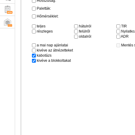
Hosszúság:
Paletták:
Hőmérséklet:
teljes
hátulról
TIR
részleges
felülről
Nyilatkoz
oldalról
ADR
a mai nap ajánlatai
Mentés 
kivéve az átnézetteket
kabotázs
kivéve a blokkoltakat