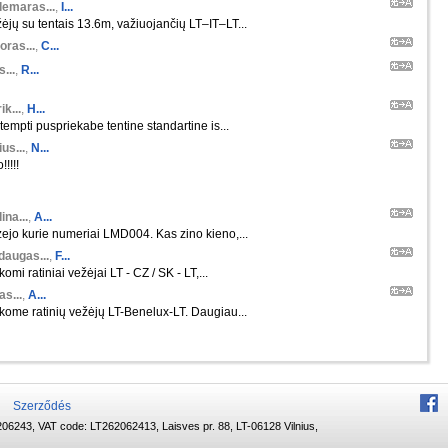
demaras...
,
I...
ėjų su tentais 13.6m, važiuojančių LT–IT–LT...
oras...
,
C...
s...
,
R...
ik...
,
H...
tempti puspriekabe tentine standartine is...
us...
,
N...
!!!!!
ina...
,
A...
ejo kurie numeriai LMD004. Kas zino kieno,...
daugas...
,
F...
komi ratiniai vežėjai LT - CZ / SK - LT,...
s...
,
A...
škome ratinių vežėjų LT-Benelux-LT. Daugiau...
Szerződés
06243, VAT code: LT262062413, Laisves pr. 88, LT-06128 Vilnius,