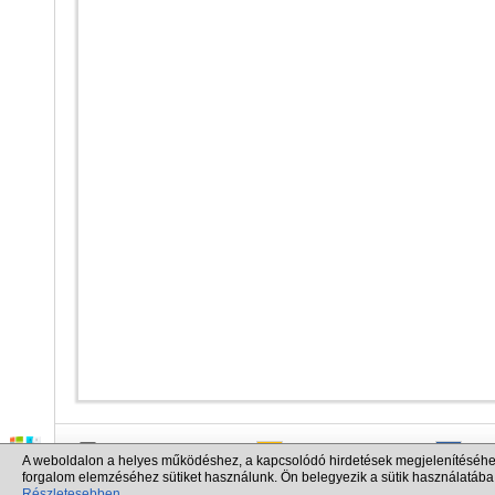
info@cargo.lt
+370 655 17777
+380
A weboldalon a helyes működéshez, a kapcsolódó hirdetések megjelenítéséhe
+371 258 92085
+48 
forgalom elemzéséhez sütiket használunk. Ön belegyezik a sütik használatába
Részletesebben