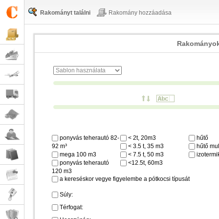
Rakományt találni
Rakomány hozzáadása
Rakományok
ponyvás teherautó 82-
< 2t, 20m3
hűtő
92 m³
< 3.5 t, 35 m3
hűtő mul
mega 100 m3
< 7.5 t, 50 m3
izotermi
ponyvás teherautó
<12.5t, 60m3
120 m3
a kereséskor vegye figyelembe a pótkocsi típusát
Súly:
Térfogat: