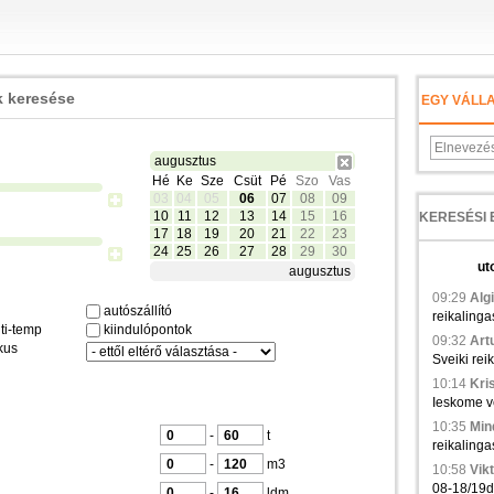
 keresése
EGY VÁLL
augusztus
Hé
Ke
Sze
Csüt
Pé
Szo
Vas
03
04
05
06
07
08
09
10
11
12
13
14
15
16
17
18
19
20
21
22
23
24
25
26
27
28
29
30
ut
augusztus
09:29
Algi
autószállító
reikalinga
ti-temp
kiindulópontok
09:32
Artu
kus
Sveiki rei
10:14
Kris
Ieskome ve
10:35
Min
-
t
reikalinga
-
m3
10:58
Vikt
08-18/19d.,
-
ldm