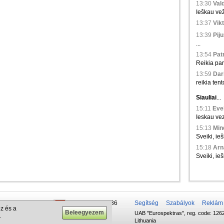
13:30
Val
Ieškau vež
13:37
Vikt
13:39
Piju
...
13:54
Patr
Reikia par
13:59
Dari
reikia tento
Siauliai
...
15:11
Evel
Ieskau vez
15:13
Min
Sveiki, ieš
15:18
Arna
Sveiki, ie
 50 337-20-47
+375 29 679-1236
Segítség
Szabályok
Reklám
z és a
UAB "Eurospektras", reg. code: 1262
732-083-262
+372 610-42-29
.
Lithuania