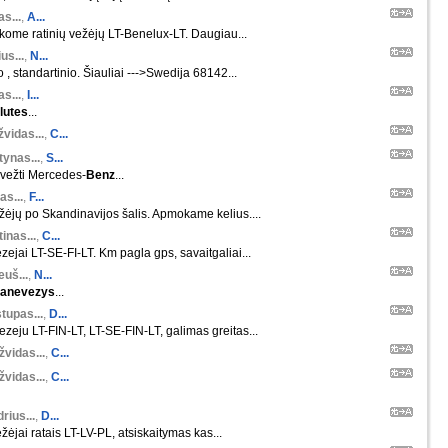
s...
,
A...
škome ratinių vežėjų LT-Benelux-LT. Daugiau...
us...
,
N...
o , standartinio. Šiauliai --->Swedija 68142...
s...
,
I...
ilutes
...
vidas...
,
C...
ynas...
,
S...
rvežti Mercedes-
Benz
...
as...
,
F...
ėjų po Skandinavijos šalis. Apmokame kelius....
inas...
,
C...
zejai LT-SE-FI-LT. Km pagla gps, savaitgaliai...
euš...
,
N...
anevezys
...
tupas...
,
D...
zeju LT-FIN-LT, LT-SE-FIN-LT, galimas greitas...
žvidas...
,
C...
žvidas...
,
C...
rius...
,
D...
žėjai ratais LT-LV-PL, atsiskaitymas kas...