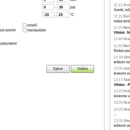
11:12
Arna
-
pal.
Sveiki, ie
...
°C
11:15
Dari
reikia tent
emelő
11:25
Mata
at szerint
manipulátor
Vilnius
-
S
11:48
Graž
sablonként
11:55
Mart
Reikia pe
12:39
Sim
Ieškom vež
13:03
Just
Ieskomi ve
13:17
Tad
Vilnius
-
P
13:22
Kris
Ieskome ve
13:26
Gra
13:26
Gra
...
13:30
Gied
Ieškomi ve