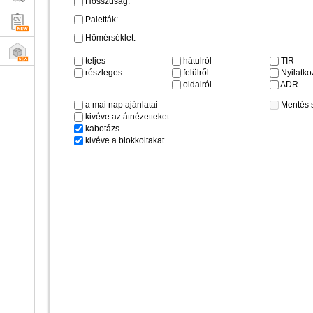
Hosszúság:
Paletták:
Hőmérséklet:
teljes
hátulról
TIR
részleges
felülről
Nyilatkoz
oldalról
ADR
a mai nap ajánlatai
Mentés 
kivéve az átnézetteket
kabotázs
kivéve a blokkoltakat