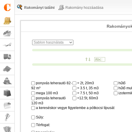
Rakományt találni
Rakomány hozzáadása
Rakományok
ponyvás teherautó 82-
< 2t, 20m3
hűtő
92 m³
< 3.5 t, 35 m3
hűtő mul
mega 100 m3
< 7.5 t, 50 m3
izotermi
ponyvás teherautó
<12.5t, 60m3
120 m3
a kereséskor vegye figyelembe a pótkocsi típusát
Súly:
Térfogat: