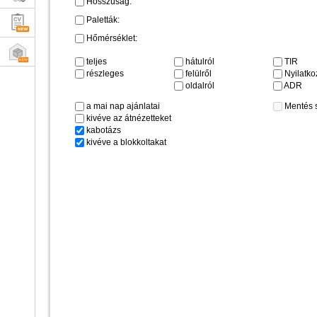
Hosszúság:
Paletták:
Hőmérséklet:
teljes
hátulról
TIR
részleges
felülről
Nyilatkoz
oldalról
ADR
a mai nap ajánlatai
Mentés 
kivéve az átnézetteket
kabotázs
kivéve a blokkoltakat