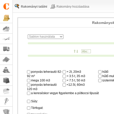
Rakományt találni
Rakomány hozzáadása
Rakományok
ponyvás teherautó 82-
< 2t, 20m3
hűtő
92 m³
< 3.5 t, 35 m3
hűtő mul
mega 100 m3
< 7.5 t, 50 m3
izotermi
ponyvás teherautó
<12.5t, 60m3
120 m3
a kereséskor vegye figyelembe a pótkocsi típusát
Súly:
Térfogat: