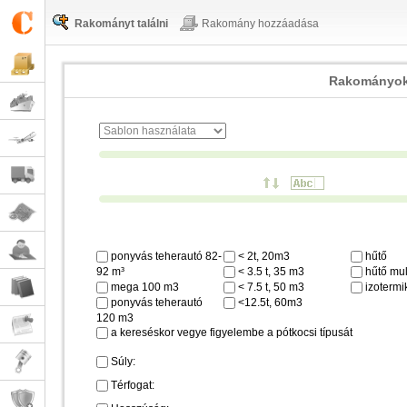
Rakományt találni
Rakomány hozzáadása
Rakományok
ponyvás teherautó 82-
< 2t, 20m3
hűtő
92 m³
< 3.5 t, 35 m3
hűtő mul
mega 100 m3
< 7.5 t, 50 m3
izotermi
ponyvás teherautó
<12.5t, 60m3
120 m3
a kereséskor vegye figyelembe a pótkocsi típusát
Súly:
Térfogat: