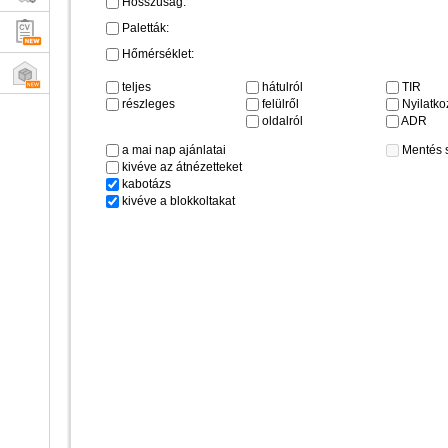
Hosszúság:
Paletták:
Hőmérséklet:
teljes
hátulról
TIR
részleges
felülről
Nyilatkoz
oldalról
ADR
a mai nap ajánlatai
Mentés 
kivéve az átnézetteket
kabotázs
kivéve a blokkoltakat