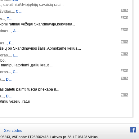
 savaitiniai/dviejų/trijų savaičių ratai...
žvidas...
,
C...
s...
,
T...
škomi ratiniai vežėjai Skandinavija,kekviena...
inas...
,
A...
as...
,
F...
ėjų po Skandinavijos šalis. Apmokame kelius....
oras...
,
L...
rbo,
manipuliatoriumi ,galiu krauti...
oras...
,
C...
...
,
D...
s galetu paimti tuscia priekaba ir...
...
,
D...
tiniu vezeju, ratui
Szerződés
06243, VAT code: LT262062413, Laisves pr. 88, LT-06128 Vilnius,