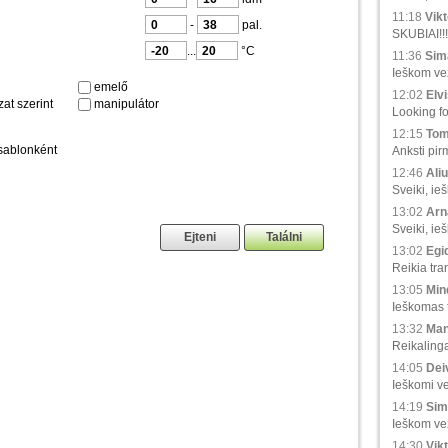
11:18
Vikt
-
pal.
SKUBIAI!!!
...
°C
11:36
Sima
Ieškom vež
emelő
12:02
Elvi
at szerint
manipulátor
Looking fo
12:15
Tom
sablonként
Anksti pir
12:46
Aliu
Sveiki, ie
13:02
Arna
Sveiki, ie
13:02
Egid
Reikia tra
13:05
Min
Ieškomas tr
13:32
Man
Reikaling
14:05
Deiv
Ieškomi ve
14:19
Sim
Ieškom vež
14:30
Vikt