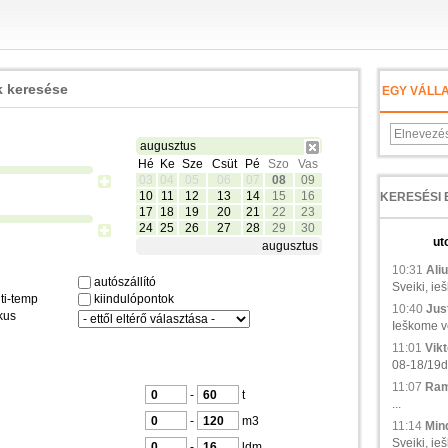
 keresése
EGY VÁLL
augusztus
Hé
Ke
Sze
Csüt
Pé
Szo
Vas
03
04
05
06
07
08
09
10
11
12
13
14
15
16
17
18
19
20
21
22
23
24
25
26
27
28
29
30
ut
augusztus
10:31
Aliu
autószállító
Sveiki, ie
ti-temp
kiindulópontok
10:40
Just
kus
Ieškome ve
11:01
Vikt
08-18/19d.,
11:07
Ramu
-
t
...
-
m3
11:14
Min
Sveiki, ieš
-
ldm