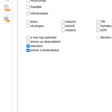
Hosszúság:
Paletták:
Hőmérséklet:
teljes
hátulról
TIR
részleges
felülről
Nyilatkoz
oldalról
ADR
a mai nap ajánlatai
Mentés 
kivéve az átnézetteket
kabotázs
kivéve a blokkoltakat