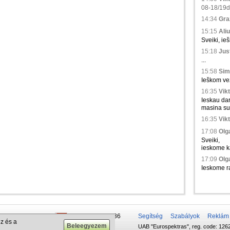
08-18/19d.,
14:34
Gra
15:15
Aliu
Sveiki, ie
15:18
Just
...
15:58
Sim
Ieškom vež
16:35
Vikt
Ieskau da
masina su 
16:35
Vikt
17:08
Olga
Sveiki,
ieskome ka
17:09
Olga
Ieskome ra
 50 337-20-47
+375 29 679-1236
Segítség
Szabályok
Reklám
z és a
UAB "Eurospektras", reg. code: 1262
732-083-262
+372 610-42-29
.