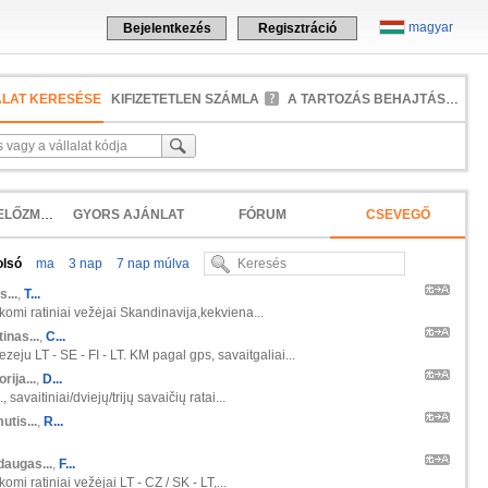
magyar
Bejelentkezés
Regisztráció
ALAT KERESÉSE
KIFIZETETLEN SZÁMLA
A TARTOZÁS BEHAJTÁSA
KERESÉSI ELŐZMÉNYEK
GYORS AJÁNLAT
FÓRUM
CSEVEGŐ
olsó
ma
3 nap
7 nap múlva
s...
,
T...
škomi ratiniai vežėjai Skandinavija,kekviena...
inas...
,
C...
zeju LT - SE - FI - LT. KM pagal gps, savaitgaliai...
orija...
,
D...
 savaitiniai/dviejų/trijų savaičių ratai...
tis...
,
R...
daugas...
,
F...
komi ratiniai vežėjai LT - CZ / SK - LT,...