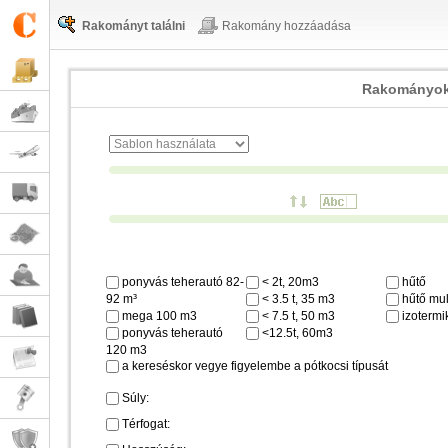
Rakományt találni
Rakomány hozzáadása
Rakományok
ponyvás teherautó 82-
< 2t, 20m3
hűtő
92 m³
< 3.5 t, 35 m3
hűtő mul
mega 100 m3
< 7.5 t, 50 m3
izotermi
ponyvás teherautó
<12.5t, 60m3
120 m3
a kereséskor vegye figyelembe a pótkocsi típusát
Súly:
Térfogat: