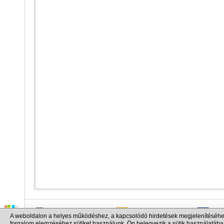
info@cargo.lt
+370 655 17777
+380
A weboldalon a helyes működéshez, a kapcsolódó hirdetések megjelenítéséhe
+371 258 92085
+48 
forgalom elemzéséhez sütiket használunk. Ön belegyezik a sütik használatába