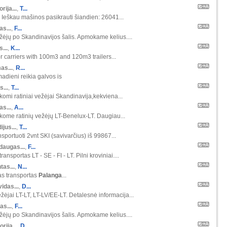
orija...
,
T...
 Ieškau mašinos pasikrauti šiandien: 26041...
s...
,
F...
ėjų po Skandinavijos šalis. Apmokame kelius....
s...
,
K...
r carriers with 100m3 and 120m3 trailers...
as...
,
R...
madieni reikia galvos is
s...
,
T...
škomi ratiniai vežėjai Skandinavija,kekviena...
s...
,
A...
škome ratinių vežėjų LT-Benelux-LT. Daugiau...
ijus...
,
T...
nsportuoti 2vnt SKI (savivarčius) iš 99867...
daugas...
,
F...
ansportas LT - SE - FI - LT. Pilni kroviniai....
tas...
,
N...
as transportas
Palanga
...
idas...
,
D...
žėjai LT-LT, LT-LV/EE-LT. Detalesnė informacija...
as...
,
F...
ėjų po Skandinavijos šalis. Apmokame kelius....
orija...
,
D...