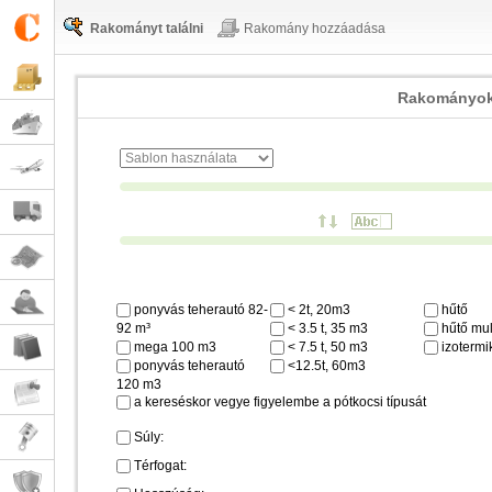
Rakományt találni
Rakomány hozzáadása
Rakományok
ponyvás teherautó 82-
< 2t, 20m3
hűtő
92 m³
< 3.5 t, 35 m3
hűtő mul
mega 100 m3
< 7.5 t, 50 m3
izotermi
ponyvás teherautó
<12.5t, 60m3
120 m3
a kereséskor vegye figyelembe a pótkocsi típusát
Súly:
Térfogat: