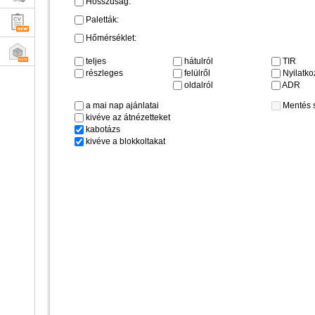
Hosszúság:
Paletták:
Hőmérséklet:
teljes
hátulról
TIR
részleges
felülről
Nyilatkoz
oldalról
ADR
a mai nap ajánlatai
Mentés 
kivéve az átnézetteket
kabotázs
kivéve a blokkoltakat