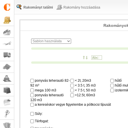
Rakományt találni
Rakomány hozzáadása
Rakományok
ponyvás teherautó 82-
< 2t, 20m3
hűtő
92 m³
< 3.5 t, 35 m3
hűtő mul
mega 100 m3
< 7.5 t, 50 m3
izotermi
ponyvás teherautó
<12.5t, 60m3
120 m3
a kereséskor vegye figyelembe a pótkocsi típusát
Súly:
Térfogat: