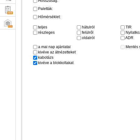
Hosszúság:
Paletták:
Hőmérséklet:
teljes
hátulról
TIR
részleges
felülről
Nyilatkoz
oldalról
ADR
a mai nap ajánlatai
Mentés 
kivéve az átnézetteket
kabotázs
kivéve a blokkoltakat