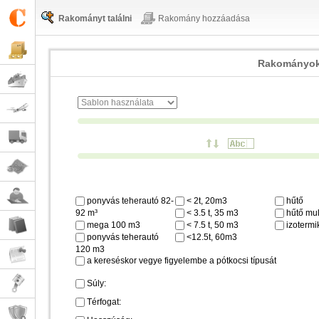
Rakományt találni
Rakomány hozzáadása
Rakományok
ponyvás teherautó 82-
< 2t, 20m3
hűtő
92 m³
< 3.5 t, 35 m3
hűtő mul
mega 100 m3
< 7.5 t, 50 m3
izotermi
ponyvás teherautó
<12.5t, 60m3
120 m3
a kereséskor vegye figyelembe a pótkocsi típusát
Súly:
Térfogat: