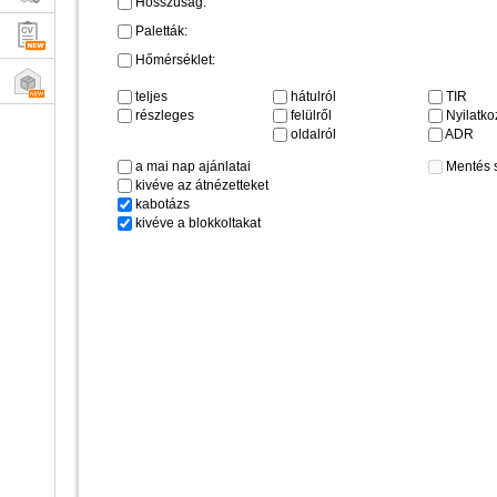
Hosszúság:
Paletták:
Hőmérséklet:
teljes
hátulról
TIR
részleges
felülről
Nyilatkoz
oldalról
ADR
a mai nap ajánlatai
Mentés 
kivéve az átnézetteket
kabotázs
kivéve a blokkoltakat