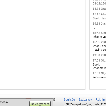
08-18/19d.,
14:34
Gra
15:15
Aliu
Sveiki, ie
15:18
Just
...
15:58
Sim
Ieškom vež
16:35
Vikt
Ieskau da
masina su 
16:35
Vikt
17:08
Olga
Sveiki,
ieskome ka
17:09
Olga
Ieskome ra
 50 337-20-47
+375 29 679-1236
Segítség
Szabályok
Reklám
z és a
UAB "Eurospektras", reg. code: 1262
732-083-262
+372 610-42-29
.