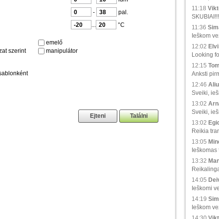
11:18
Vikt
-
pal.
SKUBIAI!!!
...
°C
11:36
Sima
Ieškom vež
emelő
12:02
Elvi
at szerint
manipulátor
Looking fo
12:15
Tom
sablonként
Anksti pir
12:46
Aliu
Sveiki, ie
13:02
Arna
Sveiki, ie
13:02
Egid
Reikia tra
13:05
Min
Ieškomas tr
13:32
Man
Reikaling
14:05
Deiv
Ieškomi ve
14:19
Sim
Ieškom vež
14:30
Vikt