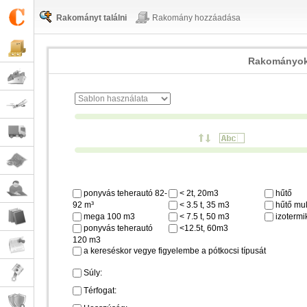
Rakományt találni
Rakomány hozzáadása
Rakományok
ponyvás teherautó 82-
< 2t, 20m3
hűtő
92 m³
< 3.5 t, 35 m3
hűtő mul
mega 100 m3
< 7.5 t, 50 m3
izotermi
ponyvás teherautó
<12.5t, 60m3
120 m3
a kereséskor vegye figyelembe a pótkocsi típusát
Súly:
Térfogat: