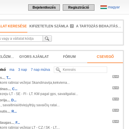
magyar
Bejelentkezés
Regisztráció
ALAT KERESÉSE
KIFIZETETLEN SZÁMLA
A TARTOZÁS BEHAJTÁSA
KERESÉSI ELŐZMÉNYEK
GYORS AJÁNLAT
FÓRUM
CSEVEGŐ
olsó
ma
3 nap
7 nap múlva
s...
,
T...
škomi ratiniai vežėjai Skandinavija,kekviena...
inas...
,
C...
zeju LT - SE - FI - LT. KM pagal gps, savaitgaliai...
orija...
,
D...
 savaitiniai/dviejų/trijų savaičių ratai...
tis...
,
R...
daugas...
,
F...
komi ratiniai vežėjai LT - CZ / SK - LT,...