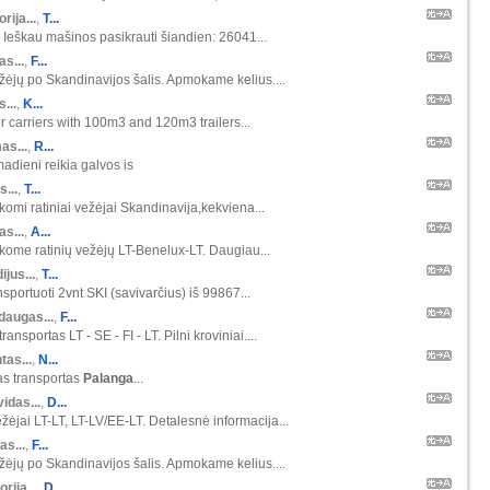
orija...
,
T...
 Ieškau mašinos pasikrauti šiandien: 26041...
s...
,
F...
ėjų po Skandinavijos šalis. Apmokame kelius....
s...
,
K...
r carriers with 100m3 and 120m3 trailers...
as...
,
R...
madieni reikia galvos is
s...
,
T...
škomi ratiniai vežėjai Skandinavija,kekviena...
s...
,
A...
škome ratinių vežėjų LT-Benelux-LT. Daugiau...
ijus...
,
T...
nsportuoti 2vnt SKI (savivarčius) iš 99867...
daugas...
,
F...
ansportas LT - SE - FI - LT. Pilni kroviniai....
tas...
,
N...
as transportas
Palanga
...
idas...
,
D...
žėjai LT-LT, LT-LV/EE-LT. Detalesnė informacija...
as...
,
F...
ėjų po Skandinavijos šalis. Apmokame kelius....
orija...
,
D...