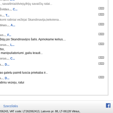
 savaitiniai/dviejų/trijų savaičių ratai...
žvidas...
,
C...
s...
,
T...
škomi ratiniai vežėjai Skandinavija,kekviena...
inas...
,
A...
as...
,
F...
ėjų po Skandinavijos šalis. Apmokame kelius....
oras...
,
L...
rbo,
manipuliatoriumi ,galiu krauti...
oras...
,
C...
...
,
D...
s galetu paimti tuscia priekaba ir...
...
,
D...
tiniu vezeju, ratui
Szerződés
06243, VAT code: LT262062413, Laisves pr. 88, LT-06128 Vilnius,