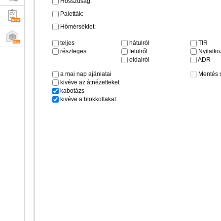
Hosszúság:
Paletták:
Hőmérséklet:
teljes
hátulról
TIR
részleges
felülről
Nyilatkoz
oldalról
ADR
a mai nap ajánlatai
Mentés 
kivéve az átnézetteket
kabotázs
kivéve a blokkoltakat