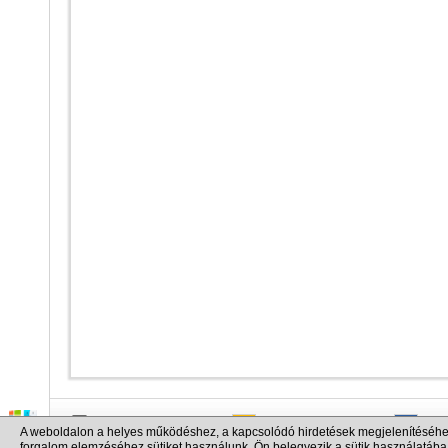
info@cargo.lt
+370 655 17777
+380
A weboldalon a helyes működéshez, a kapcsolódó hirdetések megjelenítéséhe
+371 258 92085
+48 
forgalom elemzéséhez sütiket használunk. Ön belegyezik a sütik használatába