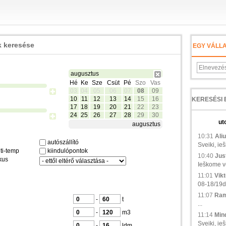
 keresése
EGY VÁLL
augusztus
Hé
Ke
Sze
Csüt
Pé
Szo
Vas
03
04
05
06
07
08
09
10
11
12
13
14
15
16
17
18
19
20
21
22
23
24
25
26
27
28
29
30
ut
augusztus
10:31
Aliu
autószállító
Sveiki, ie
ti-temp
kiindulópontok
10:40
Just
kus
Ieškome ve
11:01
Vikt
08-18/19d.,
11:07
Ramu
-
t
...
-
m3
11:14
Min
Sveiki, ieš
-
ldm