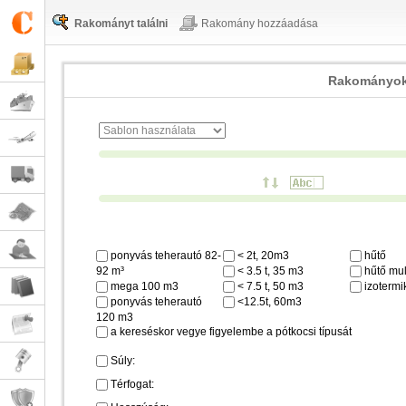
Rakományt találni
Rakomány hozzáadása
Rakományok
ponyvás teherautó 82-
< 2t, 20m3
hűtő
92 m³
< 3.5 t, 35 m3
hűtő mul
mega 100 m3
< 7.5 t, 50 m3
izotermi
ponyvás teherautó
<12.5t, 60m3
120 m3
a kereséskor vegye figyelembe a pótkocsi típusát
Súly:
Térfogat: