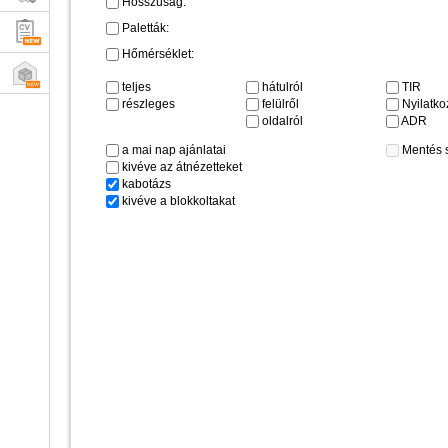
Hosszúság:
Paletták:
Hőmérséklet:
teljes
hátulról
TIR
részleges
felülről
Nyilatkoz
oldalról
ADR
a mai nap ajánlatai
Mentés 
kivéve az átnézetteket
kabotázs
kivéve a blokkoltakat