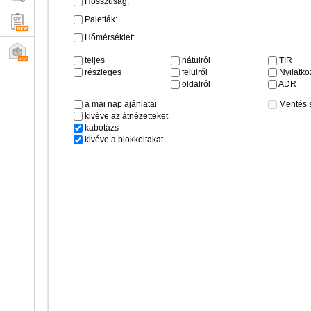
Hosszúság:
Paletták:
Hőmérséklet:
teljes
hátulról
TIR
részleges
felülről
Nyilatkoz
oldalról
ADR
a mai nap ajánlatai
Mentés 
kivéve az átnézetteket
kabotázs
kivéve a blokkoltakat