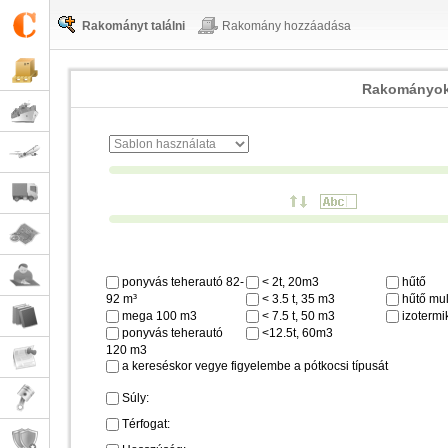
Rakományt találni
Rakomány hozzáadása
Rakományok
ponyvás teherautó 82-
< 2t, 20m3
hűtő
92 m³
< 3.5 t, 35 m3
hűtő mul
mega 100 m3
< 7.5 t, 50 m3
izotermi
ponyvás teherautó
<12.5t, 60m3
120 m3
a kereséskor vegye figyelembe a pótkocsi típusát
Súly:
Térfogat: