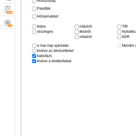
Hosszúság:
Paletták:
Hőmérséklet:
teljes
hátulról
TIR
részleges
felülről
Nyilatkoz
oldalról
ADR
a mai nap ajánlatai
Mentés 
kivéve az átnézetteket
kabotázs
kivéve a blokkoltakat