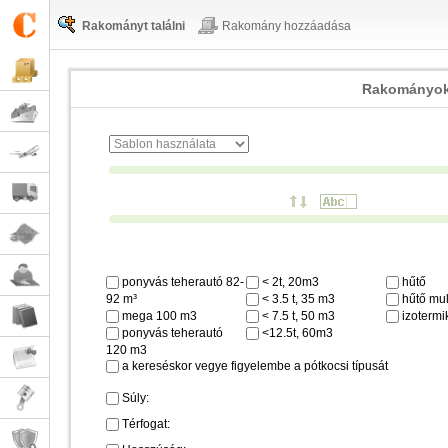
Rakományt találni
Rakomány hozzáadása
Rakományok
ponyvás teherautó 82-
< 2t, 20m3
hűtő
92 m³
< 3.5 t, 35 m3
hűtő mul
mega 100 m3
< 7.5 t, 50 m3
izotermi
ponyvás teherautó
<12.5t, 60m3
120 m3
a kereséskor vegye figyelembe a pótkocsi típusát
Súly:
Térfogat: