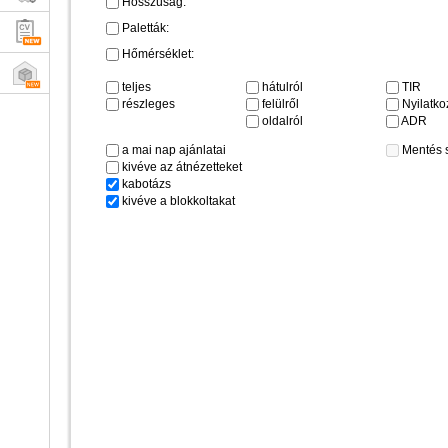
Hosszúság:
Paletták:
Hőmérséklet:
teljes
hátulról
TIR
részleges
felülről
Nyilatkoz
oldalról
ADR
a mai nap ajánlatai
Mentés 
kivéve az átnézetteket
kabotázs
kivéve a blokkoltakat