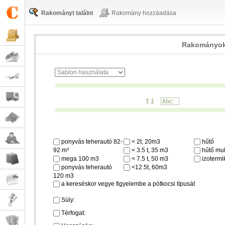
Rakományt találni
Rakomány hozzáadása
Rakományok
ponyvás teherautó 82-
< 2t, 20m3
hűtő
92 m³
< 3.5 t, 35 m3
hűtő mul
mega 100 m3
< 7.5 t, 50 m3
izotermi
ponyvás teherautó
<12.5t, 60m3
120 m3
a kereséskor vegye figyelembe a pótkocsi típusát
Súly:
Térfogat: