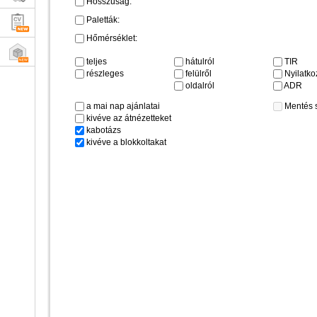
Hosszúság:
Paletták:
Hőmérséklet:
teljes
hátulról
TIR
részleges
felülről
Nyilatkoz
oldalról
ADR
a mai nap ajánlatai
Mentés 
kivéve az átnézetteket
kabotázs
kivéve a blokkoltakat