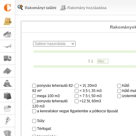
Rakományt találni
Rakomány hozzáadása
Rakományok
ponyvás teherautó 82-
< 2t, 20m3
hűtő
92 m³
< 3.5 t, 35 m3
hűtő mul
mega 100 m3
< 7.5 t, 50 m3
izotermi
ponyvás teherautó
<12.5t, 60m3
120 m3
a kereséskor vegye figyelembe a pótkocsi típusát
Súly:
Térfogat: