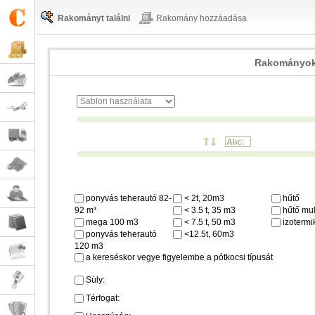
Rakományt találni
Rakomány hozzáadása
Rakományok
ponyvás teherautó 82-
< 2t, 20m3
hűtő
92 m³
< 3.5 t, 35 m3
hűtő mul
mega 100 m3
< 7.5 t, 50 m3
izotermi
ponyvás teherautó
<12.5t, 60m3
120 m3
a kereséskor vegye figyelembe a pótkocsi típusát
Súly:
Térfogat: