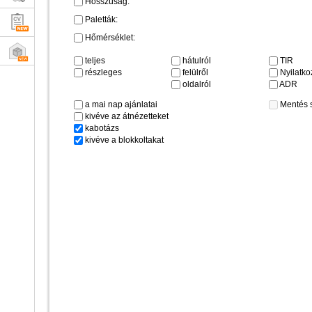
Hosszúság:
Paletták:
Hőmérséklet:
teljes
hátulról
TIR
részleges
felülről
Nyilatkoz
oldalról
ADR
a mai nap ajánlatai
Mentés 
kivéve az átnézetteket
kabotázs
kivéve a blokkoltakat