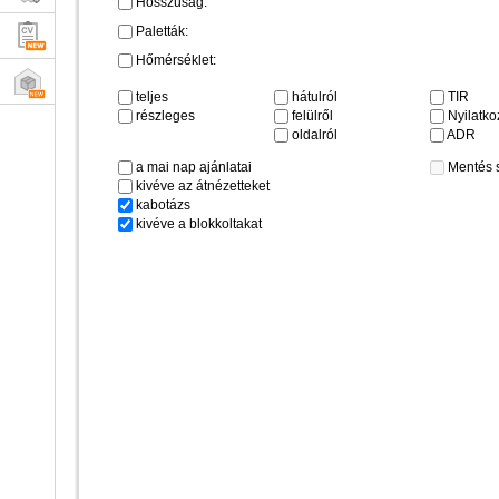
Hosszúság:
Paletták:
Hőmérséklet:
teljes
hátulról
TIR
részleges
felülről
Nyilatkoz
oldalról
ADR
a mai nap ajánlatai
Mentés 
kivéve az átnézetteket
kabotázs
kivéve a blokkoltakat