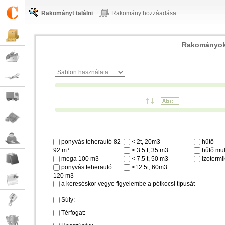
Rakományt találni
Rakomány hozzáadása
Rakományok
ponyvás teherautó 82-
< 2t, 20m3
hűtő
92 m³
< 3.5 t, 35 m3
hűtő mul
mega 100 m3
< 7.5 t, 50 m3
izotermi
ponyvás teherautó
<12.5t, 60m3
120 m3
a kereséskor vegye figyelembe a pótkocsi típusát
Súly:
Térfogat: