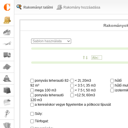
Rakományt találni
Rakomány hozzáadása
Rakományok
ponyvás teherautó 82-
< 2t, 20m3
hűtő
92 m³
< 3.5 t, 35 m3
hűtő mul
mega 100 m3
< 7.5 t, 50 m3
izotermi
ponyvás teherautó
<12.5t, 60m3
120 m3
a kereséskor vegye figyelembe a pótkocsi típusát
Súly:
Térfogat: