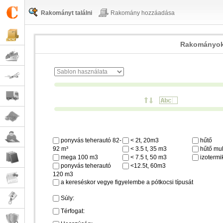
Rakományt találni
Rakomány hozzáadása
Rakományok
ponyvás teherautó 82-
< 2t, 20m3
hűtő
92 m³
< 3.5 t, 35 m3
hűtő mul
mega 100 m3
< 7.5 t, 50 m3
izotermi
ponyvás teherautó
<12.5t, 60m3
120 m3
a kereséskor vegye figyelembe a pótkocsi típusát
Súly:
Térfogat: