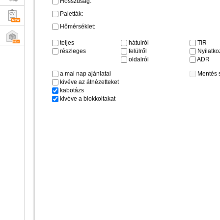
Hosszúság:
Paletták:
Hőmérséklet:
teljes
hátulról
TIR
részleges
felülről
Nyilatkoz
oldalról
ADR
a mai nap ajánlatai
Mentés 
kivéve az átnézetteket
kabotázs
kivéve a blokkoltakat