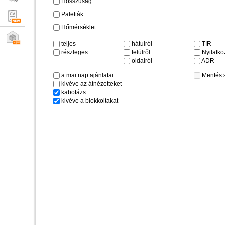
Hosszúság:
Paletták:
Hőmérséklet:
teljes
hátulról
TIR
részleges
felülről
Nyilatkoz
oldalról
ADR
a mai nap ajánlatai
Mentés 
kivéve az átnézetteket
kabotázs
kivéve a blokkoltakat