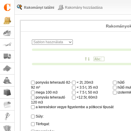
Rakományt találni
Rakomány hozzáadása
Rakományok
ponyvás teherautó 82-
< 2t, 20m3
hűtő
92 m³
< 3.5 t, 35 m3
hűtő mul
mega 100 m3
< 7.5 t, 50 m3
izotermi
ponyvás teherautó
<12.5t, 60m3
120 m3
a kereséskor vegye figyelembe a pótkocsi típusát
Súly:
Térfogat: