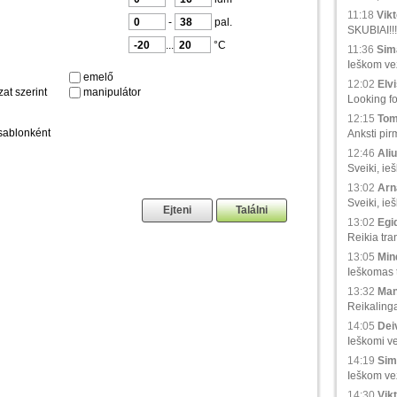
11:18
Vikt
-
pal.
SKUBIAI!!!
...
°C
11:36
Sima
Ieškom vež
emelő
12:02
Elvi
at szerint
manipulátor
Looking fo
12:15
Tom
sablonként
Anksti pir
12:46
Aliu
Sveiki, ie
13:02
Arna
Sveiki, ie
13:02
Egid
Reikia tra
13:05
Min
Ieškomas tr
13:32
Man
Reikaling
14:05
Deiv
Ieškomi ve
14:19
Sim
Ieškom vež
14:30
Vikt