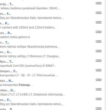
orija...
,
T...
 Ieškau mašinos pasikrauti šiandien: 26041...
s...
,
F...
ėjų po Skandinavijos šalis. Apmokame kelius....
s...
,
K...
r carriers with 100m3 and 120m3 trailers...
as...
,
R...
madieni reikia galvos is
s...
,
T...
škomi ratiniai vežėjai Skandinavija,kekviena...
s...
,
A...
škome ratinių vežėjų LT-Benelux-LT. Daugiau...
ijus...
,
T...
nsportuoti 2vnt SKI (savivarčius) iš 99867...
daugas...
,
F...
ansportas LT - SE - FI - LT. Pilni kroviniai....
tas...
,
N...
as transportas
Palanga
...
idas...
,
D...
žėjai LT-LT, LT-LV/EE-LT. Detalesnė informacija...
as...
,
F...
ėjų po Skandinavijos šalis. Apmokame kelius....
orija...
,
D...