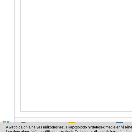
info@cargo.lt
+370 655 17777
+380
A weboldalon a helyes működéshez, a kapcsolódó hirdetések megjelenítéséhe
+371 258 92085
+48 
forgalom elemzéséhez sütiket használunk. Ön belegyezik a sütik használatába