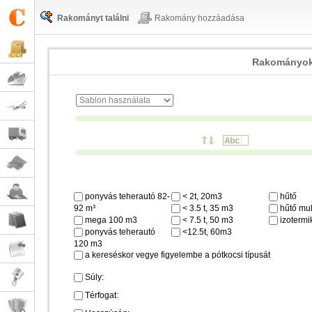
Rakományt találni
Rakomány hozzáadása
Rakományok
ponyvás teherautó 82-
< 2t, 20m3
hűtő
92 m³
< 3.5 t, 35 m3
hűtő mul
mega 100 m3
< 7.5 t, 50 m3
izotermi
ponyvás teherautó
<12.5t, 60m3
120 m3
a kereséskor vegye figyelembe a pótkocsi típusát
Súly:
Térfogat: