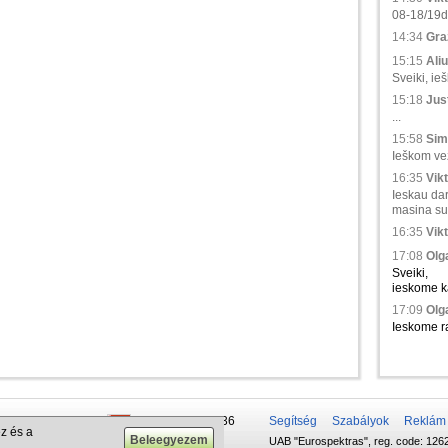
08-18/19d.,
14:34
Gra
15:15
Aliu
Sveiki, ie
15:18
Just
...
15:58
Sim
Ieškom vež
16:35
Vikt
Ieskau da
masina su 
16:35
Vikt
17:08
Olga
Sveiki,
ieskome ka
17:09
Olga
Ieskome ra
 50 337-20-47
+375 29 679-1236
Segítség
Szabályok
Reklám
z és a
UAB "Eurospektras", reg. code: 1262
732-083-262
+372 610-42-29
.