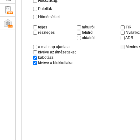
Hosszúság:
Paletták:
Hőmérséklet:
teljes
hátulról
TIR
részleges
felülről
Nyilatkoz
oldalról
ADR
a mai nap ajánlatai
Mentés 
kivéve az átnézetteket
kabotázs
kivéve a blokkoltakat