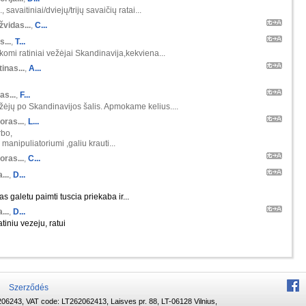
 savaitiniai/dviejų/trijų savaičių ratai...
žvidas...
,
C...
s...
,
T...
škomi ratiniai vežėjai Skandinavija,kekviena...
inas...
,
A...
as...
,
F...
ėjų po Skandinavijos šalis. Apmokame kelius....
oras...
,
L...
rbo,
manipuliatoriumi ,galiu krauti...
oras...
,
C...
...
,
D...
s galetu paimti tuscia priekaba ir...
...
,
D...
tiniu vezeju, ratui
Szerződés
06243, VAT code: LT262062413, Laisves pr. 88, LT-06128 Vilnius,