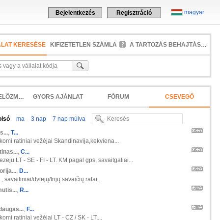
magyar
Bejelentkezés
Regisztráció
ALAT KERESÉSE
KIFIZETETLEN SZÁMLA
A TARTOZÁS BEHAJTÁSA
KERESÉSI ELŐZMÉNYEK
GYORS AJÁNLAT
FÓRUM
CSEVEGŐ
olsó
ma
3 nap
7 nap múlva
s...
,
T...
škomi ratiniai vežėjai Skandinavija,kekviena...
inas...
,
C...
zeju LT - SE - FI - LT. KM pagal gps, savaitgaliai...
orija...
,
D...
 savaitiniai/dviejų/trijų savaičių ratai...
tis...
,
R...
daugas...
,
F...
komi ratiniai vežėjai LT - CZ / SK - LT,...