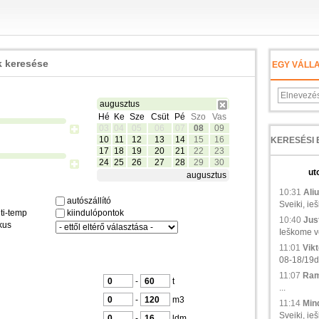
 keresése
EGY VÁLL
augusztus
Hé
Ke
Sze
Csüt
Pé
Szo
Vas
03
04
05
06
07
08
09
10
11
12
13
14
15
16
17
18
19
20
21
22
23
24
25
26
27
28
29
30
ut
augusztus
10:31
Aliu
autószállító
Sveiki, ie
ti-temp
kiindulópontok
10:40
Just
kus
Ieškome ve
11:01
Vikt
08-18/19d.,
11:07
Ramu
-
t
...
-
m3
11:14
Min
Sveiki, ieš
-
ldm