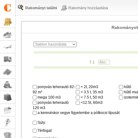
Rakományt találni
Rakomány hozzáadása
Rakományok
ponyvás teherautó 82-
< 2t, 20m3
hűtő
92 m³
< 3.5 t, 35 m3
hűtő mul
mega 100 m3
< 7.5 t, 50 m3
izotermi
ponyvás teherautó
<12.5t, 60m3
120 m3
a kereséskor vegye figyelembe a pótkocsi típusát
Súly:
Térfogat: