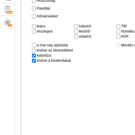
Hosszúság:
Paletták:
Hőmérséklet:
teljes
hátulról
TIR
részleges
felülről
Nyilatkoz
oldalról
ADR
a mai nap ajánlatai
Mentés 
kivéve az átnézetteket
kabotázs
kivéve a blokkoltakat