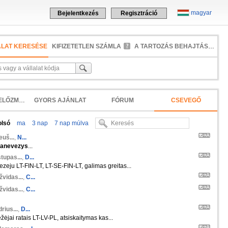
magyar
Bejelentkezés
Regisztráció
ALAT KERESÉSE
KIFIZETETLEN SZÁMLA
A TARTOZÁS BEHAJTÁSA
KERESÉSI ELŐZMÉNYEK
GYORS AJÁNLAT
FÓRUM
CSEVEGŐ
olsó
ma
3 nap
7 nap múlva
euš...
,
N...
anevezys
...
tupas...
,
D...
zeju LT-FIN-LT, LT-SE-FIN-LT, galimas greitas...
žvidas...
,
C...
žvidas...
,
C...
rius...
,
D...
žėjai ratais LT-LV-PL, atsiskaitymas kas...