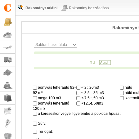
Rakományt találni
Rakomány hozzáadása
Rakományok
ponyvás teherautó 82-
< 2t, 20m3
hűtő
92 m³
< 3.5 t, 35 m3
hűtő mul
mega 100 m3
< 7.5 t, 50 m3
izotermi
ponyvás teherautó
<12.5t, 60m3
120 m3
a kereséskor vegye figyelembe a pótkocsi típusát
Súly:
Térfogat: