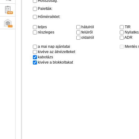
Hosszúság:
Paletták:
Hőmérséklet:
teljes
hátulról
TIR
részleges
felülről
Nyilatkoz
oldalról
ADR
a mai nap ajánlatai
Mentés 
kivéve az átnézetteket
kabotázs
kivéve a blokkoltakat