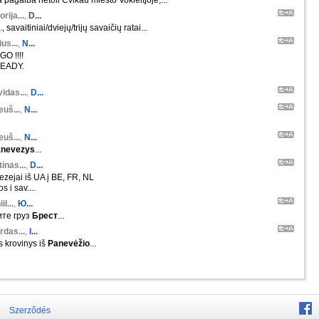
 pagalba netoli Cvikau miesto Vokieitjoje,...
orija...
,
D...
 savaitiniai/dviejų/trijų savaičių ratai...
us...
,
N...
O !!!!
EADY.
idas...
,
D...
euš...
,
N...
euš...
,
N...
nevezys
...
inas...
,
D...
zejai iš UA į BE, FR, NL
 i sav....
il...
,
Ю...
те груз
Брест
...
rdas...
,
I...
s krovinys iš
Panevėžio
...
Szerződés