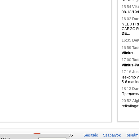
Reikalinga
15:54
Vikt
08-18/19d.,
16:02
Dari
NEED FRIG
CARGO R
DE...
16:35
Deiv
16:59
Tad
Vilnius
-
17:00
Tad
Vilnius
-
Pa
17:18
Just
Ieskomo ve
5-6 masinos
18:13
Dani
Предложи
20:52
Algi
reikalinga
 50 337-20-47
+375 29 679-1236
Segítség
Szabályok
Reklám
z és a