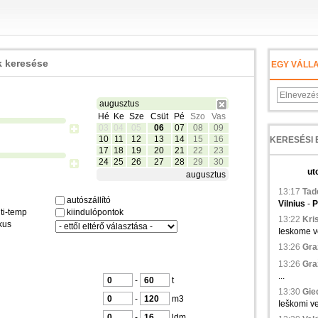
 keresése
EGY VÁLL
augusztus
Hé
Ke
Sze
Csüt
Pé
Szo
Vas
03
04
05
06
07
08
09
10
11
12
13
14
15
16
17
18
19
20
21
22
23
24
25
26
27
28
29
30
ut
augusztus
13:17
Tad
autószállító
Vilnius
-
P
ti-temp
kiindulópontok
13:22
Kris
kus
Ieskome ve
13:26
Gra
13:26
Gra
...
-
t
13:30
Gied
-
m3
Ieškomi ve
-
ldm