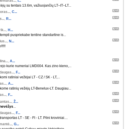
demaras...
,
I...
ėjų su tentais 13.6m, važiuojančių LT–IT–LT...
oras...
,
C...
s...
,
R...
ik...
,
H...
tempti puspriekabe tentine standartine is...
us...
,
N...
!!!!!
ina...
,
A...
ejo kurie numeriai LMD004. Kas zino kieno,...
daugas...
,
F...
komi ratiniai vežėjai LT - CZ / SK - LT,...
s...
,
A...
škome ratinių vežėjų LT-Benelux-LT. Daugiau...
s...
,
F...
antas...
,
Ž...
nevėžys
...
daugas...
,
F...
ansportas LT - SE - FI - LT. Pilni kroviniai....
mantė...
,
G...