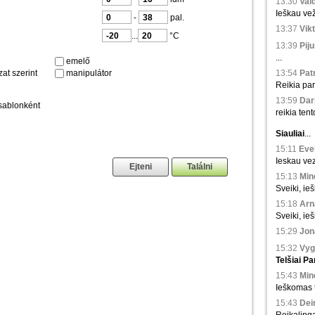
13:30
Val
Ieškau vež
-
pal.
13:37
Vikt
...
°C
13:39
Piju
...
emelő
at szerint
manipulátor
13:54
Patr
Reikia par
13:59
Dari
sablonként
reikia tento
Siauliai
...
15:11
Evel
Ieskau vez
15:13
Min
Sveiki, ieš
15:18
Arna
Sveiki, ie
15:29
Jona
15:32
Vyg
Telšiai
Pa
15:43
Min
Ieškomas tr
15:43
Dei