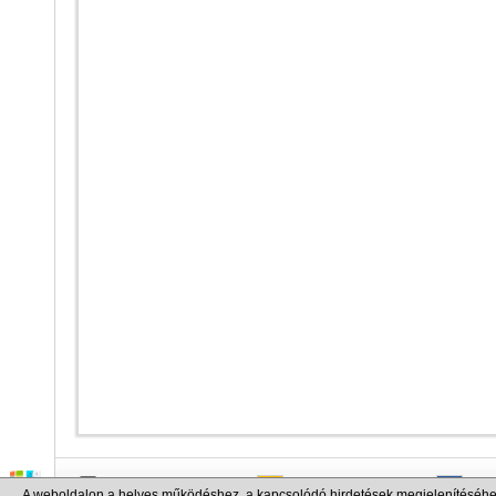
info@cargo.lt
+370 655 17777
+380
A weboldalon a helyes működéshez, a kapcsolódó hirdetések megjelenítéséhe