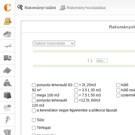
Rakományt találni
Rakomány hozzáadása
Rakományok
ponyvás teherautó 82-
< 2t, 20m3
hűtő
92 m³
< 3.5 t, 35 m3
hűtő mul
mega 100 m3
< 7.5 t, 50 m3
izotermi
ponyvás teherautó
<12.5t, 60m3
120 m3
a kereséskor vegye figyelembe a pótkocsi típusát
Súly:
Térfogat: