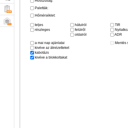
Hosszúság:
Paletták:
Hőmérséklet:
teljes
hátulról
TIR
részleges
felülről
Nyilatkoz
oldalról
ADR
a mai nap ajánlatai
Mentés 
kivéve az átnézetteket
kabotázs
kivéve a blokkoltakat