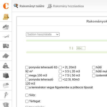
Rakományt találni
Rakomány hozzáadása
Rakományok
ponyvás teherautó 82-
< 2t, 20m3
hűtő
92 m³
< 3.5 t, 35 m3
hűtő mul
mega 100 m3
< 7.5 t, 50 m3
izotermi
ponyvás teherautó
<12.5t, 60m3
120 m3
a kereséskor vegye figyelembe a pótkocsi típusát
Súly:
Térfogat: