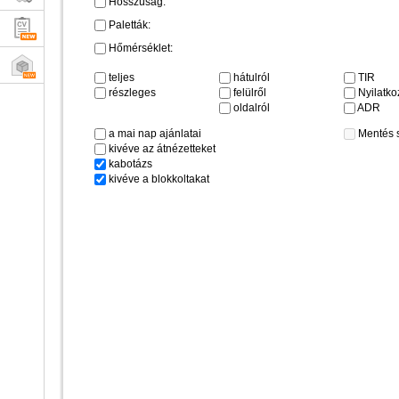
Hosszúság:
Paletták:
Hőmérséklet:
teljes
hátulról
TIR
részleges
felülről
Nyilatkoz
oldalról
ADR
a mai nap ajánlatai
Mentés 
kivéve az átnézetteket
kabotázs
kivéve a blokkoltakat