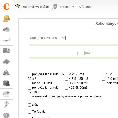
Rakományt találni
Rakomány hozzáadása
Rakományok
ponyvás teherautó 82-
< 2t, 20m3
hűtő
92 m³
< 3.5 t, 35 m3
hűtő mul
mega 100 m3
< 7.5 t, 50 m3
izotermi
ponyvás teherautó
<12.5t, 60m3
120 m3
a kereséskor vegye figyelembe a pótkocsi típusát
Súly:
Térfogat: