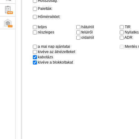
Hosszúság:
Paletták:
Hőmérséklet:
teljes
hátulról
TIR
részleges
felülről
Nyilatkoz
oldalról
ADR
a mai nap ajánlatai
Mentés 
kivéve az átnézetteket
kabotázs
kivéve a blokkoltakat