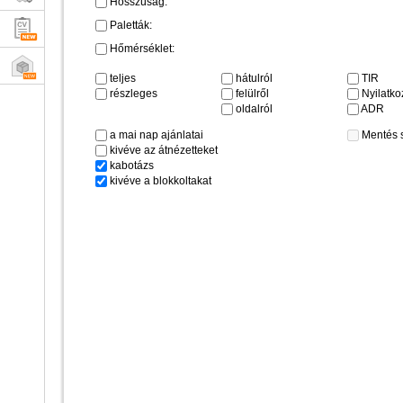
Hosszúság:
Paletták:
Hőmérséklet:
teljes
hátulról
TIR
részleges
felülről
Nyilatkoz
oldalról
ADR
a mai nap ajánlatai
Mentés 
kivéve az átnézetteket
kabotázs
kivéve a blokkoltakat