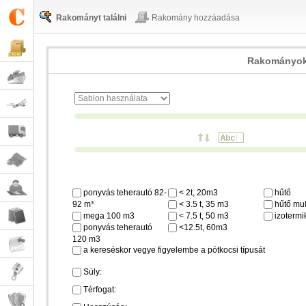
Rakományt találni
Rakomány hozzáadása
Rakományok
ponyvás teherautó 82-
< 2t, 20m3
hűtő
92 m³
< 3.5 t, 35 m3
hűtő mul
mega 100 m3
< 7.5 t, 50 m3
izotermi
ponyvás teherautó
<12.5t, 60m3
120 m3
a kereséskor vegye figyelembe a pótkocsi típusát
Súly:
Térfogat: