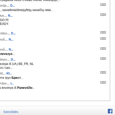
 pagalba netoli Cvikau miesto Vokieitjoje,...
orija...
,
D...
 savaitiniai/dviejų/trijų savaičių ratai...
us...
,
N...
O !!!!
EADY.
idas...
,
D...
euš...
,
N...
euš...
,
N...
nevezys
...
inas...
,
D...
zejai iš UA į BE, FR, NL
 i sav....
il...
,
Ю...
те груз
Брест
...
rdas...
,
I...
s krovinys iš
Panevėžio
...
Szerződés