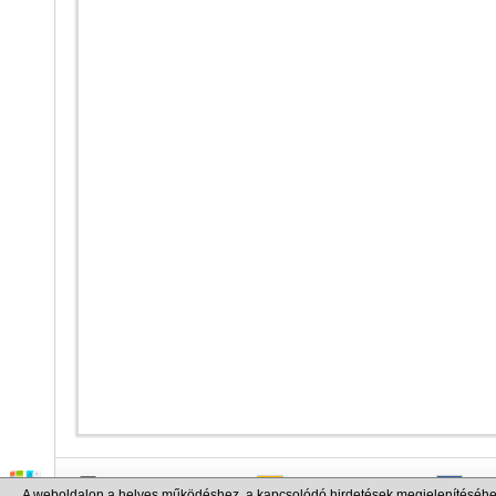
info@cargo.lt
+370 655 17777
+380
A weboldalon a helyes működéshez, a kapcsolódó hirdetések megjelenítéséhe