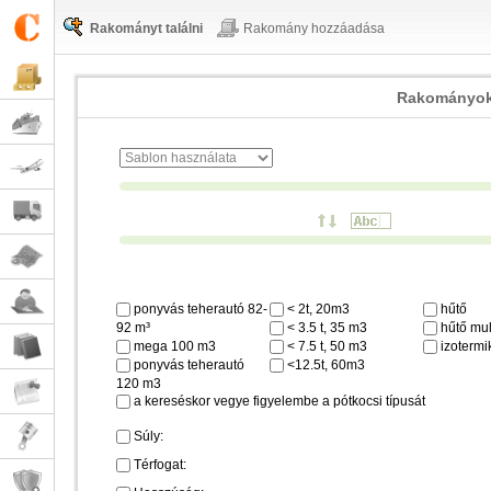
Rakományt találni
Rakomány hozzáadása
Rakományok
ponyvás teherautó 82-
< 2t, 20m3
hűtő
92 m³
< 3.5 t, 35 m3
hűtő mul
mega 100 m3
< 7.5 t, 50 m3
izotermi
ponyvás teherautó
<12.5t, 60m3
120 m3
a kereséskor vegye figyelembe a pótkocsi típusát
Súly:
Térfogat: