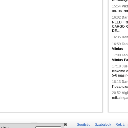
Reikalinga
15:54
Vikt
08-18/19d.,
16:02
Dari
NEED FRIG
CARGO R
DE...
16:35
Deiv
16:59
Tad
Vilnius
-
17:00
Tad
Vilnius
-
Pa
17:18
Just
Ieskomo ve
5-6 masinos
18:13
Dani
Предложи
20:52
Algi
reikalinga
 50 337-20-47
+375 29 679-1236
Segítség
Szabályok
Reklám
z és a