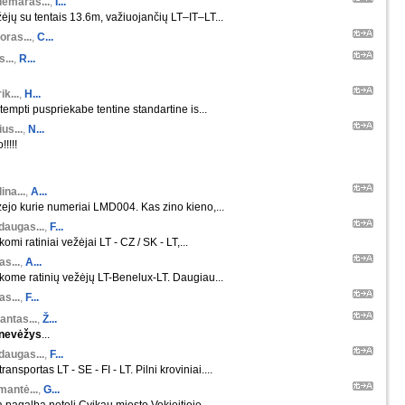
demaras...
,
I...
ėjų su tentais 13.6m, važiuojančių LT–IT–LT...
oras...
,
C...
s...
,
R...
ik...
,
H...
tempti puspriekabe tentine standartine is...
us...
,
N...
!!!!!
ina...
,
A...
ejo kurie numeriai LMD004. Kas zino kieno,...
daugas...
,
F...
komi ratiniai vežėjai LT - CZ / SK - LT,...
s...
,
A...
škome ratinių vežėjų LT-Benelux-LT. Daugiau...
s...
,
F...
antas...
,
Ž...
nevėžys
...
daugas...
,
F...
ansportas LT - SE - FI - LT. Pilni kroviniai....
mantė...
,
G...