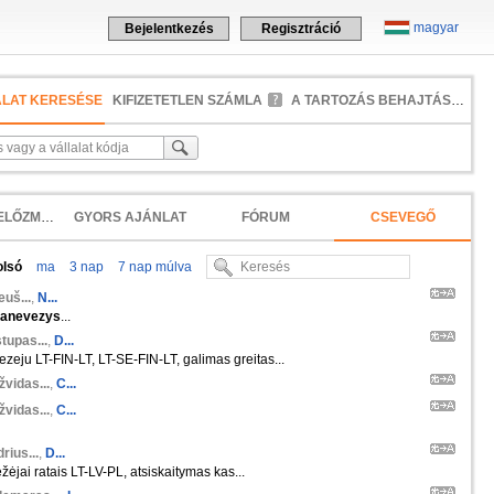
magyar
Bejelentkezés
Regisztráció
ALAT KERESÉSE
KIFIZETETLEN SZÁMLA
A TARTOZÁS BEHAJTÁSA
KERESÉSI ELŐZMÉNYEK
GYORS AJÁNLAT
FÓRUM
CSEVEGŐ
olsó
ma
3 nap
7 nap múlva
euš...
,
N...
anevezys
...
tupas...
,
D...
zeju LT-FIN-LT, LT-SE-FIN-LT, galimas greitas...
žvidas...
,
C...
žvidas...
,
C...
rius...
,
D...
žėjai ratais LT-LV-PL, atsiskaitymas kas...