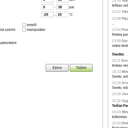
13:30
Val
Ieškau vež
-
pal.
13:37
Vikt
...
°C
13:39
Piju
...
emelő
at szerint
manipulátor
13:54
Patr
Reikia par
13:59
Dari
sablonként
reikia tento
Siauliai
...
15:11
Evel
Ieskau vez
15:13
Min
Sveiki, ieš
15:18
Arna
Sveiki, ie
15:29
Jona
15:32
Vyg
Telšiai
Pa
15:43
Min
Ieškomas tr
15:43
Dei