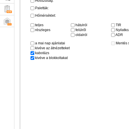
Hosszúság:
Paletták:
Hőmérséklet:
teljes
hátulról
TIR
részleges
felülről
Nyilatkoz
oldalról
ADR
a mai nap ajánlatai
Mentés 
kivéve az átnézetteket
kabotázs
kivéve a blokkoltakat