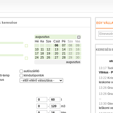
 keresése
EGY VÁLL
augusztus
Hé
Ke
Sze
Csüt
Pé
Szo
Vas
03
04
05
06
07
08
09
10
11
12
13
14
15
16
17
18
19
20
21
22
23
24
25
26
27
28
29
30
ut
augusztus
13:17
Tad
autószállító
Vilnius
-
P
ti-temp
kiindulópontok
13:22
Kris
kus
Ieskome ve
13:26
Gra
13:26
Gra
...
-
t
13:30
Gied
-
m3
Ieškomi ve
-
ldm