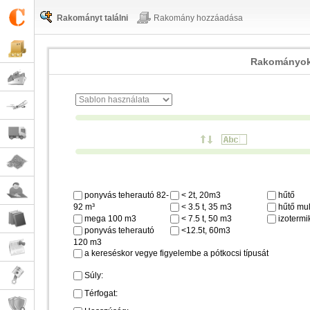
Rakományt találni
Rakomány hozzáadása
Rakományok
ponyvás teherautó 82-
< 2t, 20m3
hűtő
92 m³
< 3.5 t, 35 m3
hűtő mul
mega 100 m3
< 7.5 t, 50 m3
izotermi
ponyvás teherautó
<12.5t, 60m3
120 m3
a kereséskor vegye figyelembe a pótkocsi típusát
Súly:
Térfogat: