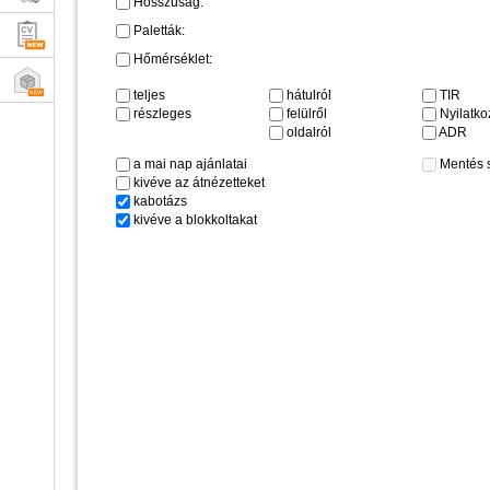
Hosszúság:
Paletták:
Hőmérséklet:
teljes
hátulról
TIR
részleges
felülről
Nyilatkoz
oldalról
ADR
a mai nap ajánlatai
Mentés 
kivéve az átnézetteket
kabotázs
kivéve a blokkoltakat