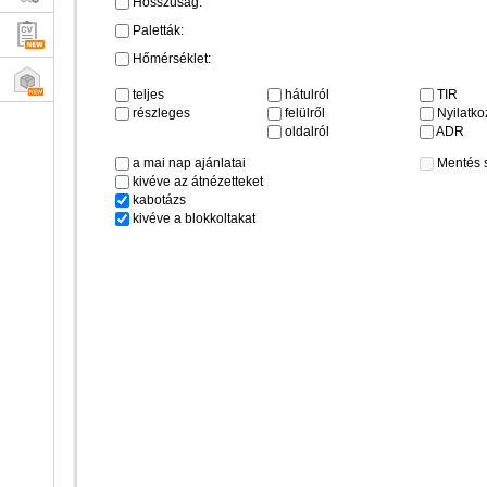
Hosszúság:
Paletták:
Hőmérséklet:
teljes
hátulról
TIR
részleges
felülről
Nyilatkoz
oldalról
ADR
a mai nap ajánlatai
Mentés 
kivéve az átnézetteket
kabotázs
kivéve a blokkoltakat