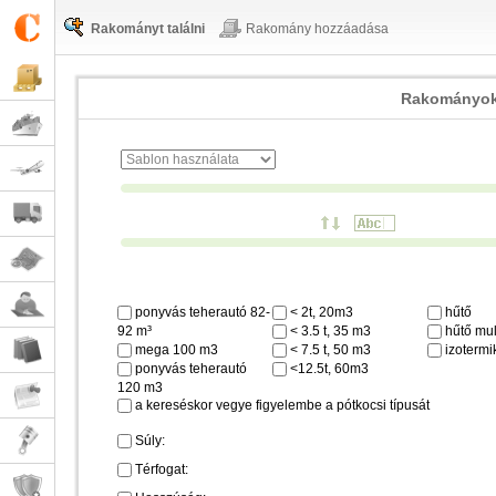
Rakományt találni
Rakomány hozzáadása
Rakományok
ponyvás teherautó 82-
< 2t, 20m3
hűtő
92 m³
< 3.5 t, 35 m3
hűtő mul
mega 100 m3
< 7.5 t, 50 m3
izotermi
ponyvás teherautó
<12.5t, 60m3
120 m3
a kereséskor vegye figyelembe a pótkocsi típusát
Súly:
Térfogat: