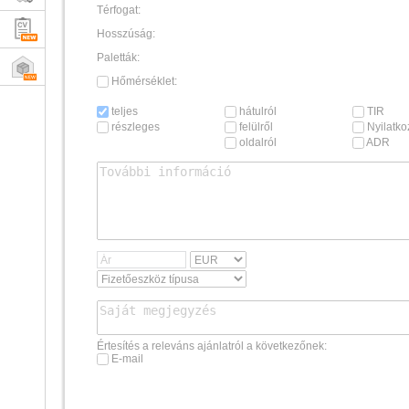
Térfogat:
Hosszúság:
Paletták:
Hőmérséklet:
teljes
hátulról
TIR
részleges
felülről
Nyilatkoz
oldalról
ADR
Értesítés a releváns ajánlatról a következőnek:
E-mail