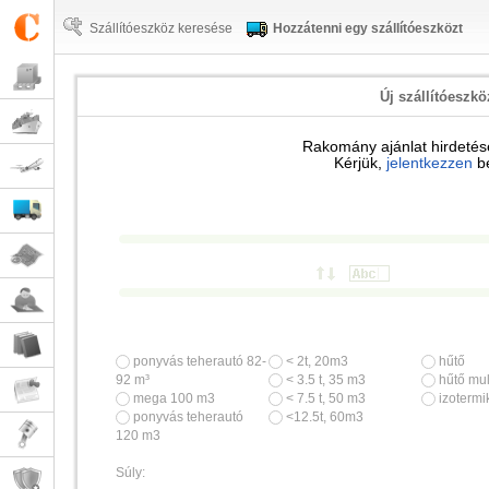
Szállítóeszköz keresése
Hozzátenni egy szállítóeszközt
Új szállítóeszk
Rakomány ajánlat hirdetésé
Kérjük,
jelentkezzen
b
ponyvás teherautó 82-
< 2t, 20m3
hűtő
92 m³
< 3.5 t, 35 m3
hűtő mul
mega 100 m3
< 7.5 t, 50 m3
izotermi
ponyvás teherautó
<12.5t, 60m3
120 m3
Súly: