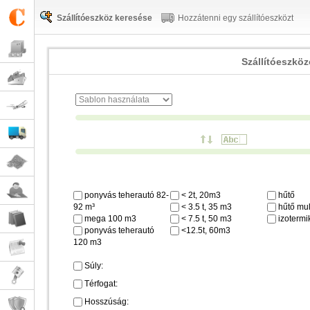
Szállítóeszköz keresése
Hozzátenni egy szállítóeszközt
Szállítóeszkö
ponyvás teherautó 82-
< 2t, 20m3
hűtő
92 m³
< 3.5 t, 35 m3
hűtő mul
mega 100 m3
< 7.5 t, 50 m3
izotermi
ponyvás teherautó
<12.5t, 60m3
120 m3
Súly:
Térfogat:
Hosszúság: