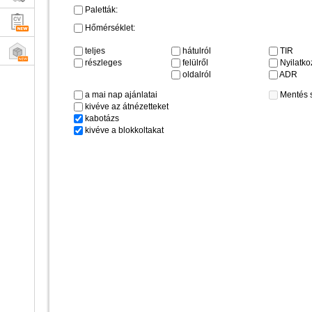
Paletták:
Hőmérséklet:
teljes
hátulról
TIR
részleges
felülről
Nyilatkoz
oldalról
ADR
a mai nap ajánlatai
Mentés 
kivéve az átnézetteket
kabotázs
kivéve a blokkoltakat