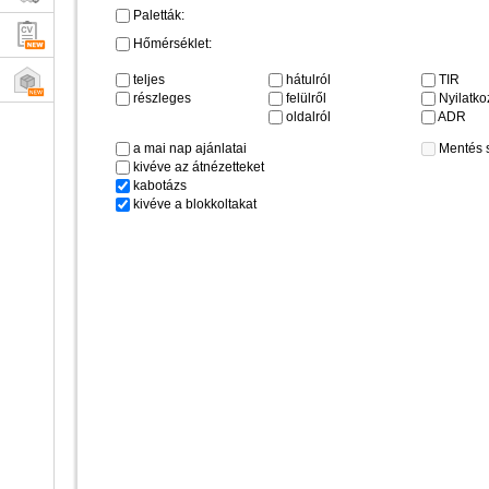
Paletták:
Hőmérséklet:
teljes
hátulról
TIR
részleges
felülről
Nyilatkoz
oldalról
ADR
a mai nap ajánlatai
Mentés 
kivéve az átnézetteket
kabotázs
kivéve a blokkoltakat