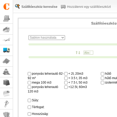
Szállítóeszköz keresése
Hozzátenni egy szállítóeszközt
Szállítóeszkö
ponyvás teherautó 82-
< 2t, 20m3
hűtő
92 m³
< 3.5 t, 35 m3
hűtő mul
mega 100 m3
< 7.5 t, 50 m3
izotermi
ponyvás teherautó
<12.5t, 60m3
120 m3
Súly:
Térfogat:
Hosszúság: