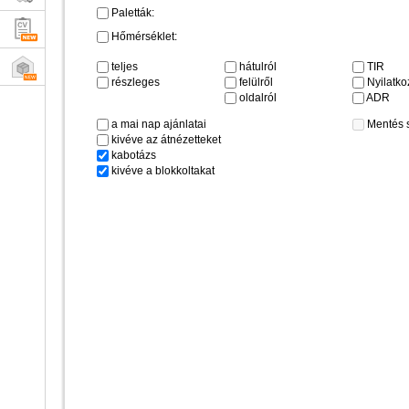
Paletták:
Hőmérséklet:
teljes
hátulról
TIR
részleges
felülről
Nyilatkoz
oldalról
ADR
a mai nap ajánlatai
Mentés 
kivéve az átnézetteket
kabotázs
kivéve a blokkoltakat