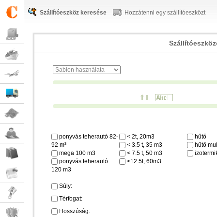
Szállítóeszköz keresése
Hozzátenni egy szállítóeszközt
Szállítóeszkö
ponyvás teherautó 82-
< 2t, 20m3
hűtő
92 m³
< 3.5 t, 35 m3
hűtő mul
mega 100 m3
< 7.5 t, 50 m3
izotermi
ponyvás teherautó
<12.5t, 60m3
120 m3
Súly:
Térfogat:
Hosszúság: