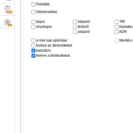
Paletták:
Hőmérséklet:
teljes
hátulról
TIR
részleges
felülről
Nyilatkoz
oldalról
ADR
a mai nap ajánlatai
Mentés 
kivéve az átnézetteket
kabotázs
kivéve a blokkoltakat