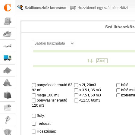
Szállítóeszköz keresése
Hozzátenni egy szállítóeszközt
Szállítóeszkö
ponyvás teherautó 82-
< 2t, 20m3
hűtő
92 m³
< 3.5 t, 35 m3
hűtő mul
mega 100 m3
< 7.5 t, 50 m3
izotermi
ponyvás teherautó
<12.5t, 60m3
120 m3
Súly:
Térfogat:
Hosszúság: