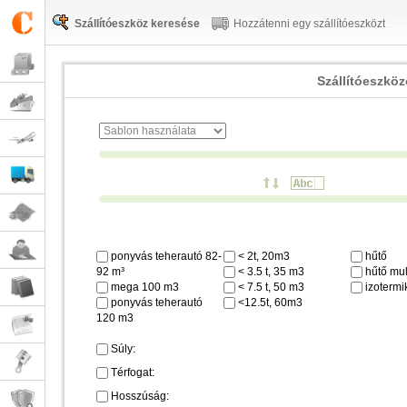
Szállítóeszköz keresése
Hozzátenni egy szállítóeszközt
Szállítóeszkö
ponyvás teherautó 82-
< 2t, 20m3
hűtő
92 m³
< 3.5 t, 35 m3
hűtő mul
mega 100 m3
< 7.5 t, 50 m3
izotermi
ponyvás teherautó
<12.5t, 60m3
120 m3
Súly:
Térfogat:
Hosszúság: