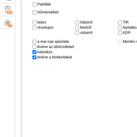
Paletták:
Hőmérséklet:
teljes
hátulról
TIR
részleges
felülről
Nyilatkoz
oldalról
ADR
a mai nap ajánlatai
Mentés 
kivéve az átnézetteket
kabotázs
kivéve a blokkoltakat