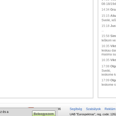
08-18/19d.,
14:34
Gra
15:15
Aliu
Sveiki, ie
15:18
Just
...
15:58
Sim
Ieškom vež
16:35
Vikt
Ieskau da
masina su 
16:35
Vikt
17:08
Olga
Sveiki,
ieskome ka
17:09
Olga
Ieskome ra
 50 337-20-47
+375 29 679-1236
Segítség
Szabályok
Reklám
z és a
UAB "Eurospektras", reg. code: 1262
732-083-262
+372 610-42-29
.