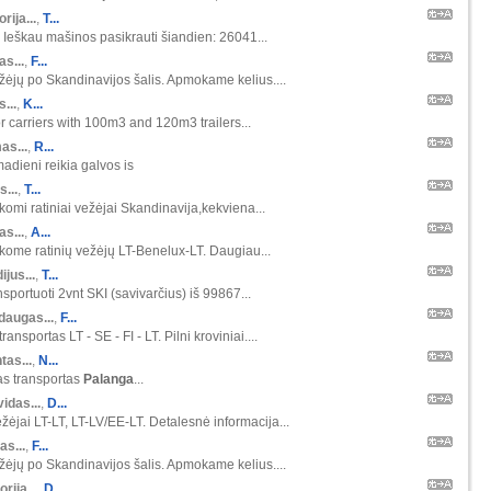
orija...
,
T...
 Ieškau mašinos pasikrauti šiandien: 26041...
s...
,
F...
ėjų po Skandinavijos šalis. Apmokame kelius....
s...
,
K...
r carriers with 100m3 and 120m3 trailers...
as...
,
R...
madieni reikia galvos is
s...
,
T...
škomi ratiniai vežėjai Skandinavija,kekviena...
s...
,
A...
škome ratinių vežėjų LT-Benelux-LT. Daugiau...
ijus...
,
T...
nsportuoti 2vnt SKI (savivarčius) iš 99867...
daugas...
,
F...
ansportas LT - SE - FI - LT. Pilni kroviniai....
tas...
,
N...
as transportas
Palanga
...
idas...
,
D...
žėjai LT-LT, LT-LV/EE-LT. Detalesnė informacija...
as...
,
F...
ėjų po Skandinavijos šalis. Apmokame kelius....
orija...
,
D...