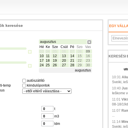
zök keresése
EGY VÁLL
augusztus
Hé
Ke
Sze
Csüt
Pé
Szo
Vas
03
04
05
06
07
08
09
10
11
12
13
14
15
16
17
18
19
20
21
22
23
24
25
26
27
28
29
30
ut
augusztus
10:31
Aliu
autószállító
Sveiki, ie
ti-temp
kiindulópontok
10:40
Just
kus
Ieškome ve
11:01
Vikt
08-18/19d.,
t
11:07
Ramu
...
m3
11:14
Min
ldm
Sveiki, ieš