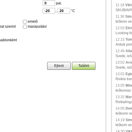
pal.
11:18
Vikt
SKUBIAI!!!
...
°C
11:36
Sima
emelő
Ieškom vež
at szerint
manipulátor
12:02
Elvi
Looking fo
12:15
Tom
sablonként
Anksti pir
12:46
Aliu
Sveiki, ie
13:02
Arna
Sveiki, ie
13:02
Egid
Reikia tra
13:05
Min
Ieškomas tr
13:32
Man
Reikaling
14:05
Deiv
Ieškomi ve
14:19
Sim
Ieškom vež
14:30
Vikt