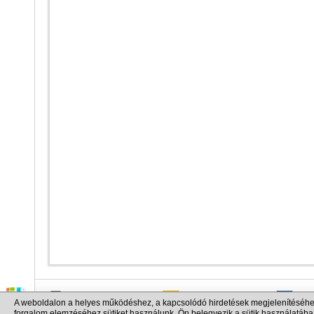
info@cargo.lt
+370 655 17777
+380
A weboldalon a helyes működéshez, a kapcsolódó hirdetések megjelenítéséhe
+371 258 92085
+48 
forgalom elemzéséhez sütiket használunk. Ön belegyezik a sütik használatába