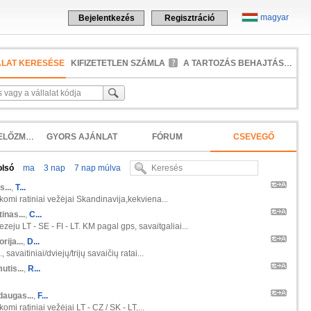
magyar
Bejelentkezés
Regisztráció
ALAT KERESÉSE
KIFIZETETLEN SZÁMLA
A TARTOZÁS BEHAJTÁSA
KERESÉSI ELŐZMÉNYEK
GYORS AJÁNLAT
FÓRUM
CSEVEGŐ
olsó
ma
3 nap
7 nap múlva
s...
,
T...
škomi ratiniai vežėjai Skandinavija,kekviena...
inas...
,
C...
zeju LT - SE - FI - LT. KM pagal gps, savaitgaliai...
orija...
,
D...
 savaitiniai/dviejų/trijų savaičių ratai...
tis...
,
R...
daugas...
,
F...
komi ratiniai vežėjai LT - CZ / SK - LT,...