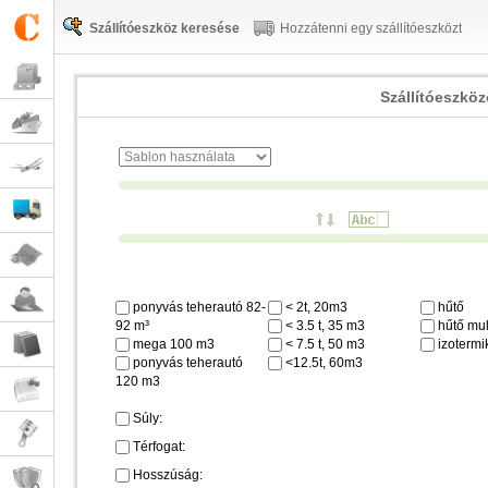
Szállítóeszköz keresése
Hozzátenni egy szállítóeszközt
Szállítóeszkö
ponyvás teherautó 82-
< 2t, 20m3
hűtő
92 m³
< 3.5 t, 35 m3
hűtő mul
mega 100 m3
< 7.5 t, 50 m3
izotermi
ponyvás teherautó
<12.5t, 60m3
120 m3
Súly:
Térfogat:
Hosszúság: