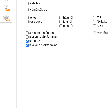
Paletták:
Hőmérséklet:
teljes
hátulról
TIR
részleges
felülről
Nyilatkoz
oldalról
ADR
a mai nap ajánlatai
Mentés 
kivéve az átnézetteket
kabotázs
kivéve a blokkoltakat