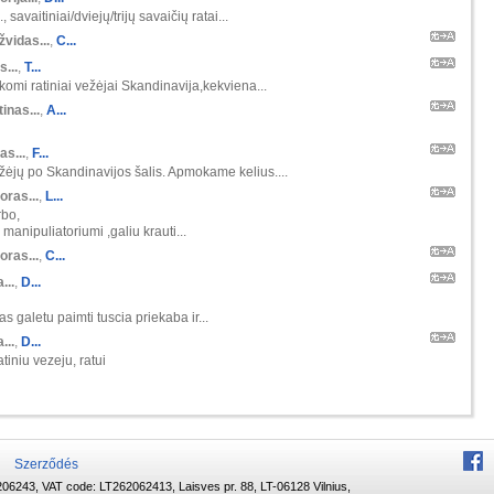
 savaitiniai/dviejų/trijų savaičių ratai...
žvidas...
,
C...
s...
,
T...
škomi ratiniai vežėjai Skandinavija,kekviena...
inas...
,
A...
as...
,
F...
ėjų po Skandinavijos šalis. Apmokame kelius....
oras...
,
L...
rbo,
manipuliatoriumi ,galiu krauti...
oras...
,
C...
...
,
D...
s galetu paimti tuscia priekaba ir...
...
,
D...
tiniu vezeju, ratui
Szerződés
06243, VAT code: LT262062413, Laisves pr. 88, LT-06128 Vilnius,