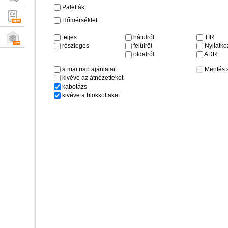
Paletták:
Hőmérséklet:
teljes
hátulról
TIR
részleges
felülről
Nyilatkoz
oldalról
ADR
a mai nap ajánlatai
Mentés 
kivéve az átnézetteket
kabotázs
kivéve a blokkoltakat