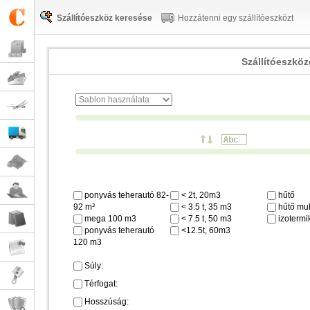
Szállítóeszköz keresése
Hozzátenni egy szállítóeszközt
Szállítóeszkö
ponyvás teherautó 82-
< 2t, 20m3
hűtő
92 m³
< 3.5 t, 35 m3
hűtő mul
mega 100 m3
< 7.5 t, 50 m3
izotermi
ponyvás teherautó
<12.5t, 60m3
120 m3
Súly:
Térfogat:
Hosszúság: