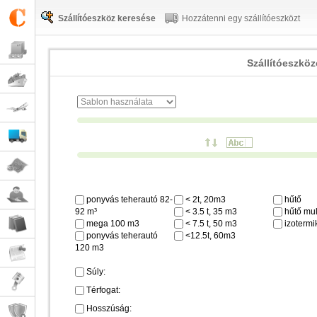
Szállítóeszköz keresése
Hozzátenni egy szállítóeszközt
Szállítóeszkö
ponyvás teherautó 82-
< 2t, 20m3
hűtő
92 m³
< 3.5 t, 35 m3
hűtő mul
mega 100 m3
< 7.5 t, 50 m3
izotermi
ponyvás teherautó
<12.5t, 60m3
120 m3
Súly:
Térfogat:
Hosszúság: