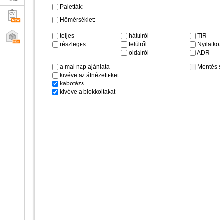
Paletták:
Hőmérséklet:
teljes
hátulról
TIR
részleges
felülről
Nyilatkoz
oldalról
ADR
a mai nap ajánlatai
Mentés 
kivéve az átnézetteket
kabotázs
kivéve a blokkoltakat