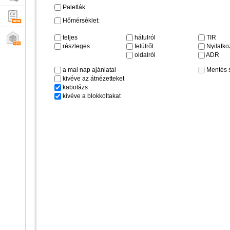
Paletták:
Hőmérséklet:
teljes
hátulról
TIR
részleges
felülről
Nyilatkoz
oldalról
ADR
a mai nap ajánlatai
Mentés 
kivéve az átnézetteket
kabotázs
kivéve a blokkoltakat