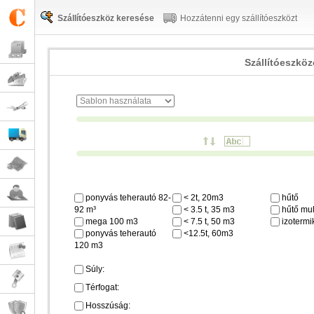
Szállítóeszköz keresése
Hozzátenni egy szállítóeszközt
Szállítóeszkö
ponyvás teherautó 82-
< 2t, 20m3
hűtő
92 m³
< 3.5 t, 35 m3
hűtő mul
mega 100 m3
< 7.5 t, 50 m3
izotermi
ponyvás teherautó
<12.5t, 60m3
120 m3
Súly:
Térfogat:
Hosszúság: