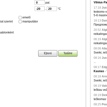
Vilnius
-
Pa
pal.
17:18
Just
...
°C
Ieskomo ve
5-6 masinos
emelő
18:13
Dani
at szerint
manipulátor
Предложи
20:52
Algi
sablonként
reikalinga
06:19
Algi
reikalinga
08:08
Aliu
Sveiki, ie
08:16
Just
...
08:17
Edg
Kaunas
-
08:18
Arna
Sveiki, ie
08:19
Val
Ieškau vež
08:19
Dei
Ieškomas v
08:25
Povi