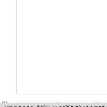
info@cargo.lt
+370 655 17777
+380
A weboldalon a helyes működéshez, a kapcsolódó hirdetések megjelenítéséhe