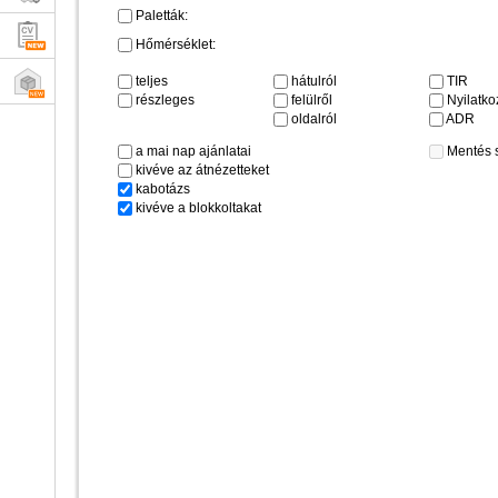
Paletták:
Hőmérséklet:
teljes
hátulról
TIR
részleges
felülről
Nyilatkoz
oldalról
ADR
a mai nap ajánlatai
Mentés 
kivéve az átnézetteket
kabotázs
kivéve a blokkoltakat