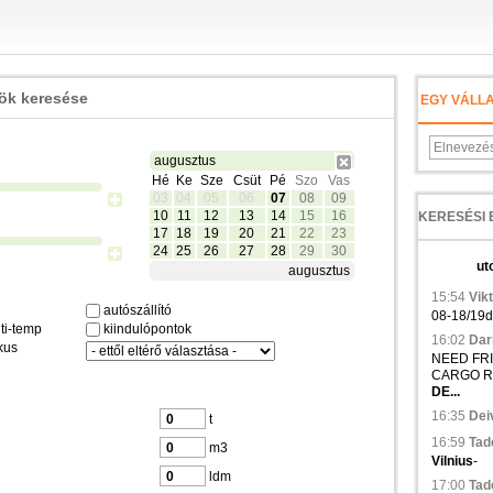
zök keresése
EGY VÁLL
augusztus
Hé
Ke
Sze
Csüt
Pé
Szo
Vas
03
04
05
06
07
08
09
10
11
12
13
14
15
16
17
18
19
20
21
22
23
24
25
26
27
28
29
30
ut
augusztus
15:54
Vikt
autószállító
08-18/19d.,
ti-temp
kiindulópontok
16:02
Dari
kus
NEED FRIG
CARGO R
DE...
16:35
Deiv
t
16:59
Tad
m3
Vilnius
-
ldm
17:00
Tad