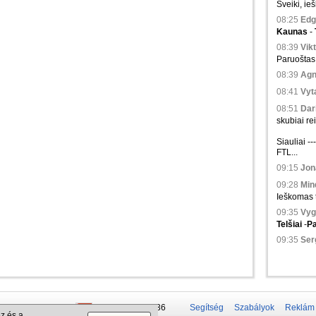
Sveiki, ieš
08:25
Edg
Kaunas
-
08:39
Vikt
Paruoštas 
08:39
Agn
08:41
Vyta
08:51
Dari
skubiai rei
Siauliai -
FTL...
09:15
Jona
09:28
Min
Ieškomas tr
09:35
Vyg
Telšiai
-
P
09:35
Serg
 50 337-20-47
+375 29 679-1236
Segítség
Szabályok
Reklám
z és a