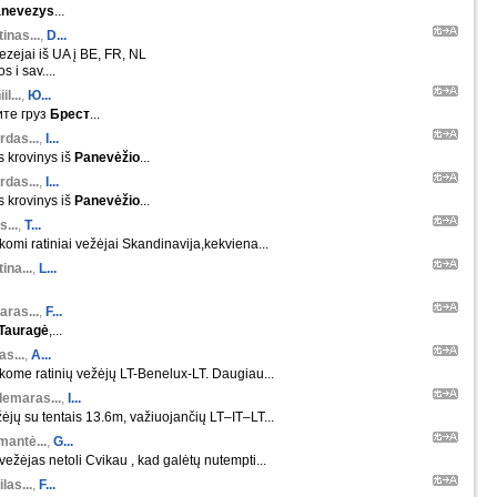
nevezys
...
inas...
,
D...
zejai iš UA į BE, FR, NL
 i sav....
il...
,
Ю...
те груз
Брест
...
rdas...
,
I...
s krovinys iš
Panevėžio
...
rdas...
,
I...
s krovinys iš
Panevėžio
...
s...
,
T...
škomi ratiniai vežėjai Skandinavija,kekviena...
ina...
,
L...
aras...
,
F...
Tauragė
,...
s...
,
A...
škome ratinių vežėjų LT-Benelux-LT. Daugiau...
demaras...
,
I...
ėjų su tentais 13.6m, važiuojančių LT–IT–LT...
mantė...
,
G...
ežėjas netoli Cvikau , kad galėtų nutempti...
las...
,
F...