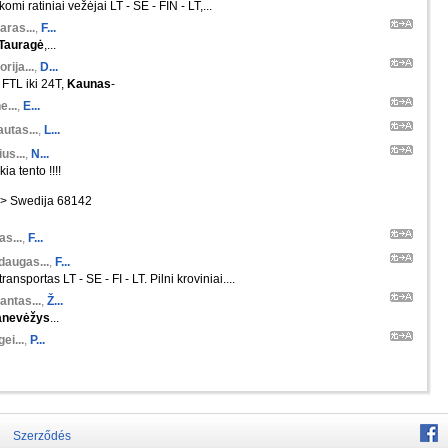
komi ratiniai vežėjai LT - SE - FIN - LT,...
aras...
,
F...
Tauragė
,...
orija...
,
D...
FTL iki 24T,
Kaunas
-
e...
,
E...
utas...
,
L...
us...
,
N...
kia tento !!!!
--> Swedija 68142
s...
,
F...
daugas...
,
F...
ansportas LT - SE - FI - LT. Pilni kroviniai....
antas...
,
Ž...
anevėžys
...
ei...
,
P...
Szerződés