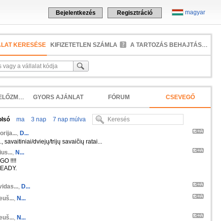
magyar
Bejelentkezés
Regisztráció
ALAT KERESÉSE
KIFIZETETLEN SZÁMLA
A TARTOZÁS BEHAJTÁSA
KERESÉSI ELŐZMÉNYEK
GYORS AJÁNLAT
FÓRUM
CSEVEGŐ
olsó
ma
3 nap
7 nap múlva
orija...
,
D...
 savaitiniai/dviejų/trijų savaičių ratai...
us...
,
N...
O !!!!
EADY.
idas...
,
D...
euš...
,
N...
euš...
,
N...