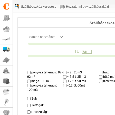
Szállítóeszköz keresése
Hozzátenni egy szállítóeszközt
Szállítóeszkö
ponyvás teherautó 82-
< 2t, 20m3
hűtő
92 m³
< 3.5 t, 35 m3
hűtő mul
mega 100 m3
< 7.5 t, 50 m3
izotermi
ponyvás teherautó
<12.5t, 60m3
120 m3
Súly:
Térfogat:
Hosszúság: