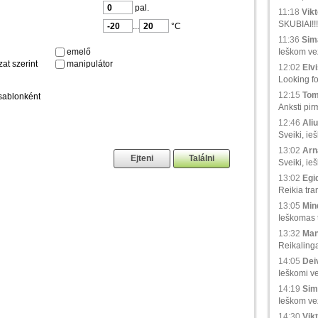
pal.
11:18
Vikt
SKUBIAI!!!
...
°C
11:36
Sima
emelő
Ieškom vež
at szerint
manipulátor
12:02
Elvi
Looking fo
12:15
Tom
sablonként
Anksti pir
12:46
Aliu
Sveiki, ie
13:02
Arna
Sveiki, ie
13:02
Egid
Reikia tra
13:05
Min
Ieškomas tr
13:32
Man
Reikaling
14:05
Deiv
Ieškomi ve
14:19
Sim
Ieškom vež
14:30
Vikt