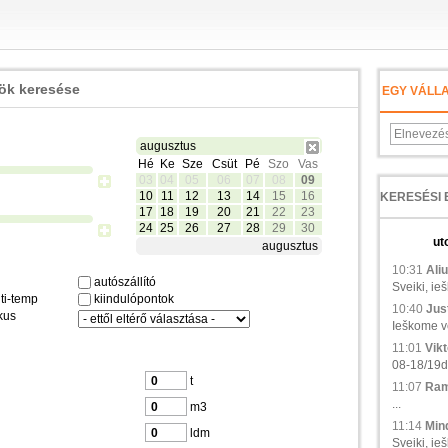
zök keresése
EGY VÁLL
augusztus
Hé
Ke
Sze
Csüt
Pé
Szo
Vas
03
04
05
06
07
08
09
10
11
12
13
14
15
16
17
18
19
20
21
22
23
24
25
26
27
28
29
30
ut
augusztus
10:31
Aliu
autószállító
Sveiki, ie
ti-temp
kiindulópontok
10:40
Just
kus
Ieškome ve
11:01
Vikt
08-18/19d.,
t
11:07
Ramu
...
m3
11:14
Min
ldm
Sveiki, ieš