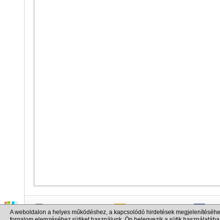
info@cargo.lt
+370 655 17777
+380
A weboldalon a helyes működéshez, a kapcsolódó hirdetések megjelenítéséhe
+371 258 92085
+48 
forgalom elemzéséhez sütiket használunk. Ön belegyezik a sütik használatába