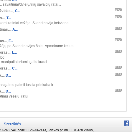
 savaitiniai/dviejų/trijų savaičių ratai...
žvidas...
,
C...
s...
,
T...
škomi ratiniai vežėjai Skandinavija,kekviena...
inas...
,
A...
as...
,
F...
ėjų po Skandinavijos šalis. Apmokame kelius....
oras...
,
L...
rbo,
manipuliatoriumi ,galiu krauti...
oras...
,
C...
...
,
D...
s galetu paimti tuscia priekaba ir...
...
,
D...
tiniu vezeju, ratui
Szerződés
06243, VAT code: LT262062413, Laisves pr. 88, LT-06128 Vilnius,