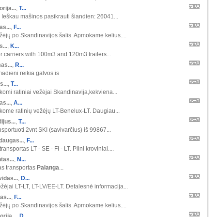
orija...
,
T...
 Ieškau mašinos pasikrauti šiandien: 26041...
s...
,
F...
ėjų po Skandinavijos šalis. Apmokame kelius....
s...
,
K...
r carriers with 100m3 and 120m3 trailers...
as...
,
R...
madieni reikia galvos is
s...
,
T...
škomi ratiniai vežėjai Skandinavija,kekviena...
s...
,
A...
škome ratinių vežėjų LT-Benelux-LT. Daugiau...
ijus...
,
T...
nsportuoti 2vnt SKI (savivarčius) iš 99867...
daugas...
,
F...
ansportas LT - SE - FI - LT. Pilni kroviniai....
tas...
,
N...
as transportas
Palanga
...
idas...
,
D...
žėjai LT-LT, LT-LV/EE-LT. Detalesnė informacija...
as...
,
F...
ėjų po Skandinavijos šalis. Apmokame kelius....
orija...
,
D...