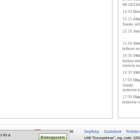
08-18/19d.,
14:34
Gra
15:15
Aliu
Sveiki, ie
15:18
Just
...
15:58
Sim
Ieškom vež
16:35
Vikt
Ieskau da
masina su 
16:35
Vikt
17:08
Olga
Sveiki,
ieskome ka
17:09
Olga
Ieskome ra
 50 337-20-47
+375 29 679-1236
Segítség
Szabályok
Reklám
z és a
UAB "Eurospektras", reg. code: 1262
732-083-262
+372 610-42-29
.