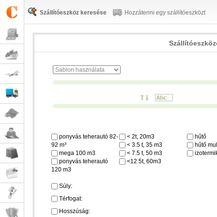
Szállítóeszköz keresése
Hozzátenni egy szállítóeszközt
Szállítóeszkö
ponyvás teherautó 82-
< 2t, 20m3
hűtő
92 m³
< 3.5 t, 35 m3
hűtő mul
mega 100 m3
< 7.5 t, 50 m3
izotermi
ponyvás teherautó
<12.5t, 60m3
120 m3
Súly:
Térfogat:
Hosszúság: