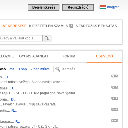
magyar
Bejelentkezés
Regisztráció
ALAT KERESÉSE
KIFIZETETLEN SZÁMLA
A TARTOZÁS BEHAJTÁSA
KERESÉSI ELŐZMÉNYEK
GYORS AJÁNLAT
FÓRUM
CSEVEGŐ
olsó
ma
3 nap
7 nap múlva
s...
,
T...
škomi ratiniai vežėjai Skandinavija,kekviena...
inas...
,
C...
zeju LT - SE - FI - LT. KM pagal gps, savaitgaliai...
orija...
,
D...
 savaitiniai/dviejų/trijų savaičių ratai...
tis...
,
R...
daugas...
,
F...
komi ratiniai vežėjai LT - CZ / SK - LT,...