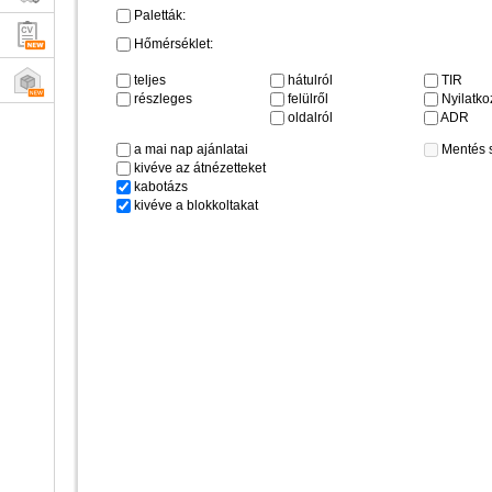
Paletták:
Hőmérséklet:
teljes
hátulról
TIR
részleges
felülről
Nyilatkoz
oldalról
ADR
a mai nap ajánlatai
Mentés 
kivéve az átnézetteket
kabotázs
kivéve a blokkoltakat