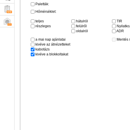
Paletták:
Hőmérséklet:
teljes
hátulról
TIR
részleges
felülről
Nyilatkoz
oldalról
ADR
a mai nap ajánlatai
Mentés 
kivéve az átnézetteket
kabotázs
kivéve a blokkoltakat