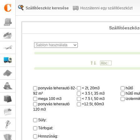
Szállítóeszköz keresése
Hozzátenni egy szállítóeszközt
Szállítóeszkö
ponyvás teherautó 82-
< 2t, 20m3
hűtő
92 m³
< 3.5 t, 35 m3
hűtő mul
mega 100 m3
< 7.5 t, 50 m3
izotermi
ponyvás teherautó
<12.5t, 60m3
120 m3
Súly:
Térfogat:
Hosszúság: