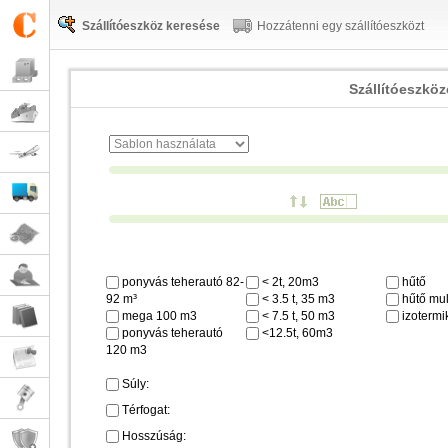
Szállítóeszköz keresése
Hozzátenni egy szállítóeszközt
Szállítóeszkö
ponyvás teherautó 82-
< 2t, 20m3
hűtő
92 m³
< 3.5 t, 35 m3
hűtő mul
mega 100 m3
< 7.5 t, 50 m3
izotermi
ponyvás teherautó
<12.5t, 60m3
120 m3
Súly:
Térfogat:
Hosszúság: