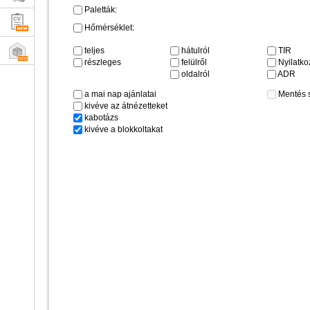
Paletták:
Hőmérséklet:
teljes
hátulról
TIR
részleges
felülről
Nyilatkoz
oldalról
ADR
a mai nap ajánlatai
Mentés 
kivéve az átnézetteket
kabotázs
kivéve a blokkoltakat